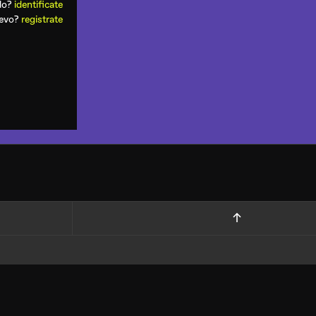
ado?
identificate
uevo?
registrate