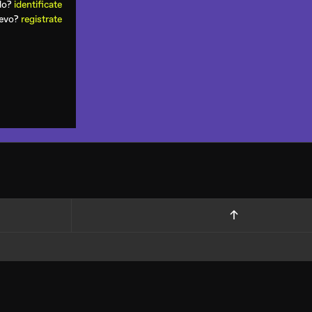
ado?
identificate
uevo?
registrate