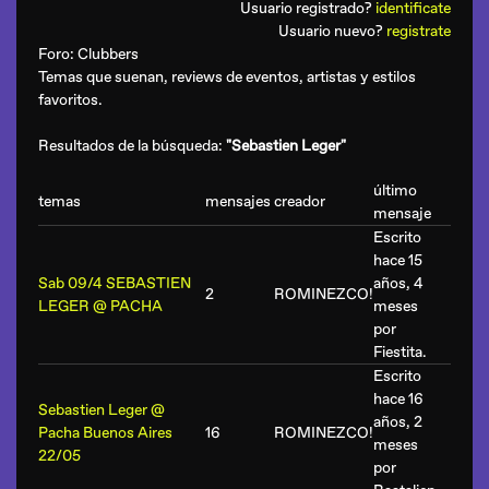
Usuario registrado?
identificate
Usuario nuevo?
registrate
Foro:
Clubbers
Temas que suenan, reviews de eventos, artistas y estilos
favoritos.
Resultados de la búsqueda:
"Sebastien Leger"
último
temas
mensajes
creador
mensaje
Escrito
hace 15
Sab 09/4 SEBASTIEN
años, 4
2
ROMINEZCO!
LEGER @ PACHA
meses
por
Fiestita
.
Escrito
hace 16
Sebastien Leger @
años, 2
Pacha Buenos Aires
16
ROMINEZCO!
meses
22/05
por