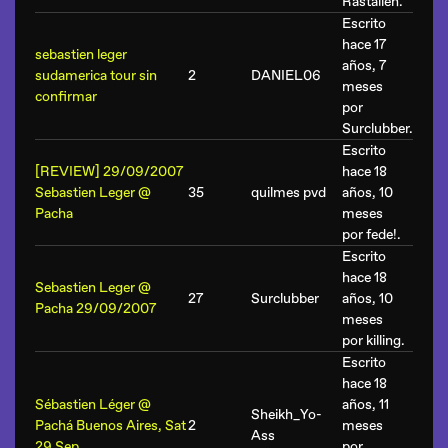
Rastalien
.
Escrito
hace 17
sebastien leger
años, 7
sudamerica tour sin
2
DANIEL06
meses
confirmar
por
Surclubber
.
Escrito
[REVIEW] 29/09/2007
hace 18
Sebastien Leger @
35
quilmes pvd
años, 10
Pacha
meses
por
fede!
.
Escrito
hace 18
Sebastien Leger @
27
Surclubber
años, 10
Pacha 29/09/2007
meses
por
killing
.
Escrito
hace 18
Sébastien Léger @
años, 11
Sheikh_Yo-
Pachá Buenos Aires, Sat
2
meses
Ass
29 Sep
por