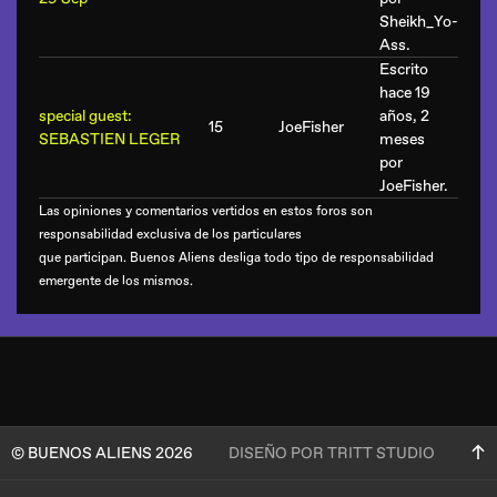
Sheikh_Yo-
Ass
.
Escrito
hace 19
special guest:
años, 2
15
JoeFisher
SEBASTIEN LEGER
meses
por
JoeFisher
.
Las opiniones y comentarios vertidos en estos foros son
responsabilidad exclusiva de los particulares
que participan. Buenos Aliens desliga todo tipo de responsabilidad
emergente de los mismos.
© BUENOS ALIENS 2026
DISEÑO POR TRITT STUDIO