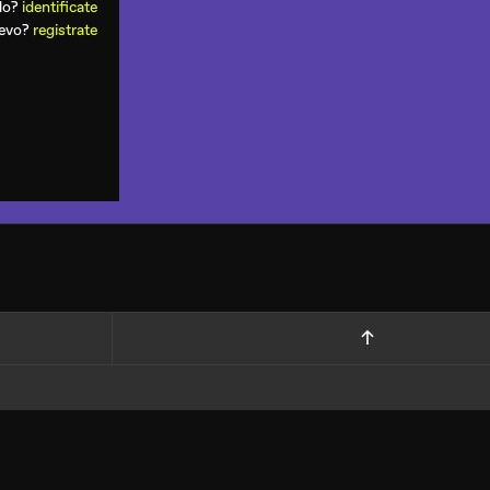
ado?
identificate
uevo?
registrate