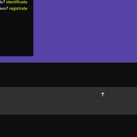
ado?
identificate
uevo?
registrate