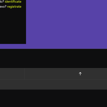
ado?
identificate
uevo?
registrate