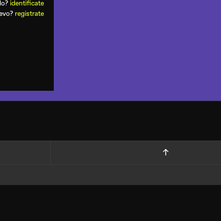
ado?
identificate
uevo?
registrate