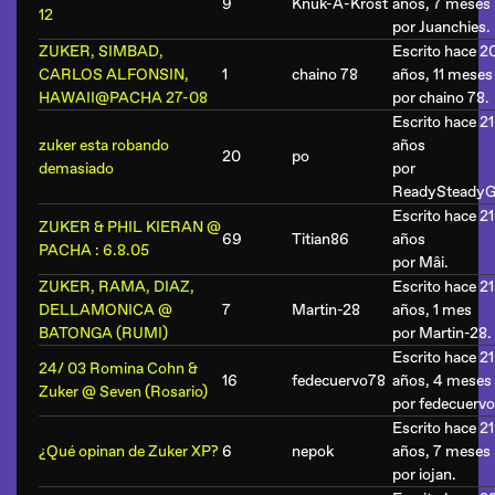
9
Knuk-A-Krost
años, 7 meses
12
por
Juanchies
.
ZUKER, SIMBAD,
Escrito hace 2
CARLOS ALFONSIN,
1
chaino 78
años, 11 meses
HAWAII@PACHA 27-08
por
chaino 78
.
Escrito hace 21
zuker esta robando
años
20
po
demasiado
por
ReadySteadyG
Escrito hace 21
ZUKER & PHIL KIERAN @
69
Titian86
años
PACHA : 6.8.05
por
Mâi
.
ZUKER, RAMA, DIAZ,
Escrito hace 21
DELLAMONICA @
7
Martin-28
años, 1 mes
BATONGA (RUMI)
por
Martin-28
.
Escrito hace 21
24/ 03 Romina Cohn &
16
fedecuervo78
años, 4 meses
Zuker @ Seven (Rosario)
por
fedecuerv
Escrito hace 21
¿Qué opinan de Zuker XP?
6
nepok
años, 7 meses
por
iojan
.