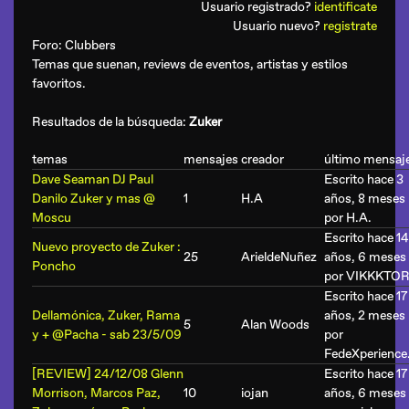
Usuario registrado?
identificate
Usuario nuevo?
registrate
Foro:
Clubbers
Temas que suenan, reviews de eventos, artistas y estilos
favoritos.
Resultados de la búsqueda:
Zuker
temas
mensajes
creador
último mensaj
Dave Seaman DJ Paul
Escrito hace 3
Danilo Zuker y mas @
1
H.A
años, 8 meses
Moscu
por
H.A
.
Escrito hace 14
Nuevo proyecto de Zuker :
25
ArieldeNuñez
años, 6 meses
Poncho
por
VIKKKTO
Escrito hace 17
Dellamónica, Zuker, Rama
años, 2 meses
5
Alan Woods
y + @Pacha - sab 23/5/09
por
FedeXperience
[REVIEW] 24/12/08 Glenn
Escrito hace 17
Morrison, Marcos Paz,
10
iojan
años, 6 meses