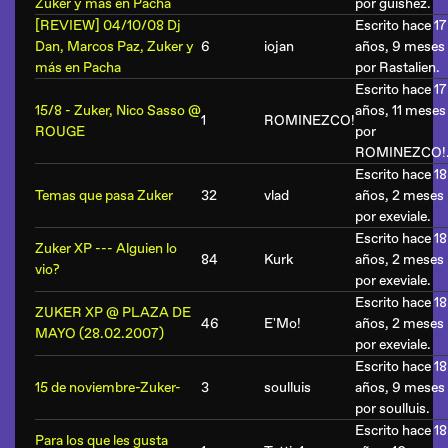
Zuker y más en Pacha
por
guishez
.
[REVIEW] 04/10/08 Dj
Escrito hace 17
Dan, Marcos Paz, Zuker y
6
iojan
años, 9 meses
más en Pacha
por
Rastalien
.
Escrito hace 17
15/8 - Zuker, Nico Sasso @
años, 11 meses
1
ROMINEZCO!
ROUGE
por
ROMINEZCO!
Escrito hace 18
Temas que pasa Zuker
32
vlad
años, 2 meses
por
exeviale
.
Escrito hace 18
Zuker XP --- Alguien lo
84
Kurk
años, 2 meses
vio?
por
exeviale
.
Escrito hace 18
ZUKER XP @ PLAZA DE
46
E'Mo!
años, 2 meses
MAYO (28.02.2007)
por
exeviale
.
Escrito hace 18
15 de noviembre-Zuker-
3
soulluis
años, 9 meses
por
soulluis
.
Escrito hace 18
Para los que les gusta