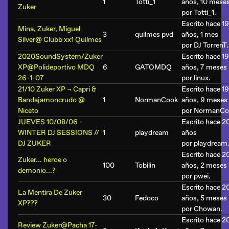
1
Totti_1
años, 10 mese
Zuker
por
Totti_1
.
Escrito hace 19
Mina, Zuker, Miguel
3
quilmes pvd
años, 1 mes
Silver@ Clubb xx1 Quilmes
por
DJ TorrenT
.
2020SoundSystem/Zuker
Escrito hace 19
XP@Polideportivo MDQ
6
GATOMDQ
años, 7 meses
26-1-07
por
linux
.
21/10 Zuker XP ¬ Capri &
Escrito hace 19
Bandajamoncrudo @
1
NormanCook
años, 9 meses
Niceto
por
NormanCo
JUEVES 10/08/06 -
Escrito hace 2
WINTER DJ SESSIONS //
1
playdream
años
DJ ZUKER
por
playdream
Escrito hace 2
Zuker... heroe o
100
Tobilin
años, 2 meses
demonio...?
por
pwei
.
Escrito hace 2
La Mentira De Zuker
30
Fedoco
años, 5 meses
XP???
por
Chowan
.
Escrito hace 2
Review Zuker@Pacha 17-