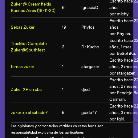
Escrito hace 2
Zuker @ Creamfields
6
IgnacioD
años
Buenos Aires (16-11-20)
por
michy
.
Escrito hace 2
Sebas Zuker
19
Phylos
años
por
Phylos
.
Escrito hace 2
Tracklist Completo
2
Dr.Kucho
años, 1 mes
Zuker@Southfest
por
BeSoTiKa
.
Escrito hace 2
temas zuker
1
stargazer
años, 2 meses
por
stargazer
.
Escrito hace 2
años, 2 meses
Zuker XP en cba
1
djed
por
Pendejo B
Carman
.
Escrito hace 2
zuker xp el sabado?
5
guido77
años, 3 meses
por
fgirl
.
Las opiniones y comentarios vertidos en estos foros son
responsabilidad exclusiva de los particulares