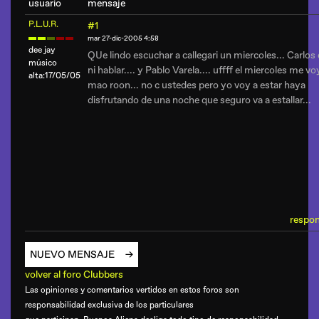
usuario
mensaje
P.L.U.R.
#1
mar 27-dic-2005 4:58
dee jay
QUe lindo escuchar a callegari un miercoles... Carlos 
músico
ni hablar.... y Pablo Varela.... uffff el miercoles me vo
alta:17/05/05
mao roon... no c ustedes pero yo voy a estar haya
disfrutando de una noche que seguro va a estallar...
respo
NUEVO MENSAJE
volver al foro Clubbers
Las opiniones y comentarios vertidos en estos foros son
responsabilidad exclusiva de los particulares