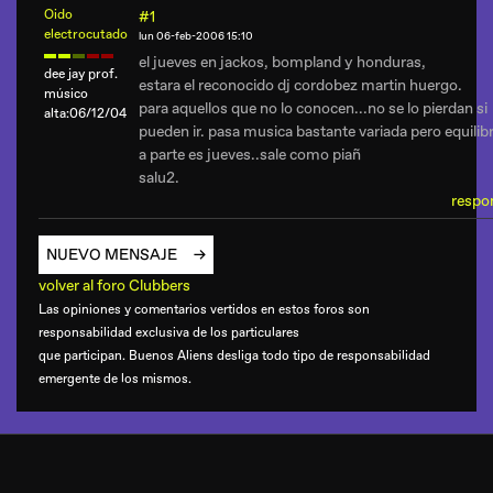
Oido
#1
electrocutado
lun 06-feb-2006 15:10
el jueves en jackos, bompland y honduras,
dee jay prof.
estara el reconocido dj cordobez martin huergo.
músico
para aquellos que no lo conocen...no se lo pierdan si
alta:06/12/04
pueden ir. pasa musica bastante variada pero equilib
a parte es jueves..sale como piañ
salu2.
respo
NUEVO MENSAJE
volver al foro Clubbers
Las opiniones y comentarios vertidos en estos foros son
responsabilidad exclusiva de los particulares
que participan. Buenos Aliens desliga todo tipo de responsabilidad
emergente de los mismos.