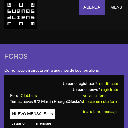
AGENDA
MENU
FOROS
Comunicación directa entre usuarios de buenos aliens
Usuario registrado?
identificate
Usuario nuevo?
registrate
Foro:
Clubbers
volver al foro
Tema:
Jueves 9/2 Martin Huergo@Jacko's
buscar en este foro
ir al último mensaje
NUEVO MENSAJE
usuario
mensaje