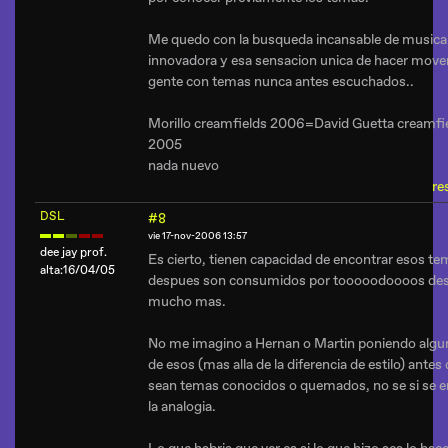
Me quedo con la busqueda incansable de musica 
innovadora y esa sensacion unica de hacer mover
gente con temas nunca antes escuchados..
Morillo creamfields 2006=David Guetta creamfi
2005
nada nuevo
re
DSL
#8
vie 17-nov-2006 13:57
dee jay prof.
Es cierto, tienen capacidad de encontrar esos t
alta:16/04/05
despues son consumidos por tooooodoooos de
mucho mas.
No me imagino a Hernan o Martin poniendo algu
de esos (mas alla de la diferencia de estilo) antes
sean temas conocidos o quemados, no se si se e
la analogia.