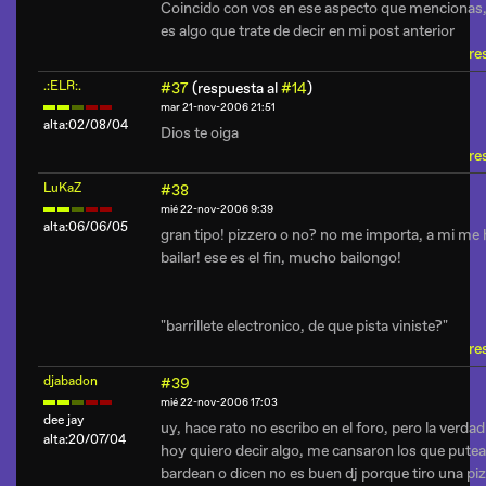
Coincido con vos en ese aspecto que mencionas,
es algo que trate de decir en mi post anterior
re
.:ELR:.
#37
(respuesta al
#14
)
mar 21-nov-2006 21:51
alta:02/08/04
Dios te oiga
re
LuKaZ
#38
mié 22-nov-2006 9:39
alta:06/06/05
gran tipo! pizzero o no? no me importa, a mi me
bailar! ese es el fin, mucho bailongo!
"barrillete electronico, de que pista viniste?"
re
djabadon
#39
mié 22-nov-2006 17:03
dee jay
uy, hace rato no escribo en el foro, pero la verda
alta:20/07/04
hoy quiero decir algo, me cansaron los que pute
bardean o dicen no es buen dj porque tiro una piza