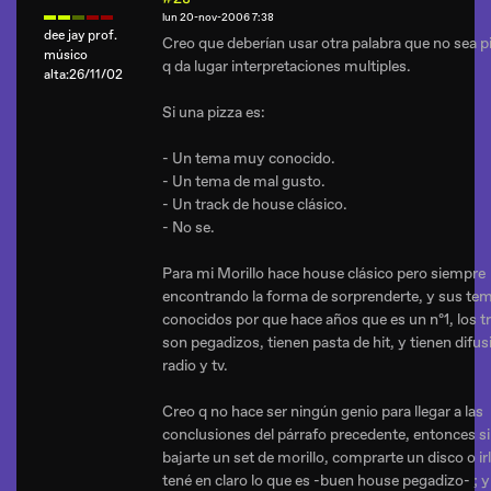
lun 20-nov-2006 7:38
dee jay prof.
Creo que deberían usar otra palabra que no sea p
músico
q da lugar interpretaciones multiples.
alta:26/11/02
Si una pizza es:
- Un tema muy conocido.
- Un tema de mal gusto.
- Un track de house clásico.
- No se.
Para mi Morillo hace house clásico pero siempre
encontrando la forma de sorprenderte, y sus te
conocidos por que hace años que es un nº1, los t
son pegadizos, tienen pasta de hit, y tienen difus
radio y tv.
Creo q no hace ser ningún genio para llegar a las
conclusiones del párrafo precedente, entonces si
bajarte un set de morillo, comprarte un disco o irl
tené en claro lo que es -buen house pegadizo- ; y