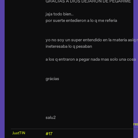
GRACIAS A DIOS DEJARON DE PEGARME
jaja todo bien..
por suerte entedieron a lo q me referia
yo no soy un super entendido en la materia asiq
ineteresaba lo q pesaban
a los q entraron a pegar nada mas solo una cosa
grácias
salu2
re
JustTIN
#17