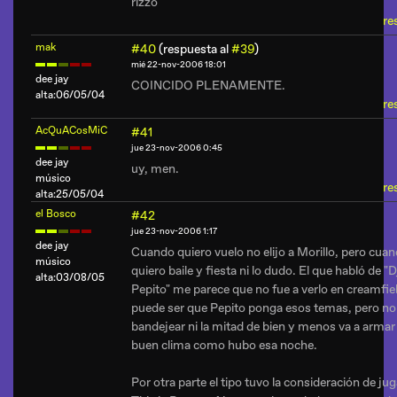
rizzo
re
mak
#40
(respuesta al
#39
)
mié 22-nov-2006 18:01
dee jay
COINCIDO PLENAMENTE.
alta:06/05/04
re
AcQuACosMiC
#41
jue 23-nov-2006 0:45
dee jay
uy, men.
músico
re
alta:25/05/04
el Bosco
#42
jue 23-nov-2006 1:17
dee jay
Cuando quiero vuelo no elijo a Morillo, pero cua
músico
quiero baile y fiesta ni lo dudo. El que habló de "D
alta:03/08/05
Pepito" me parece que no fue a verlo en creamfiel
puede ser que Pepito ponga esos temas, pero no
bandejear ni la mitad de bien y menos va a armar
buen clima como hubo esa noche.
Por otra parte el tipo tuvo la consideración de ju