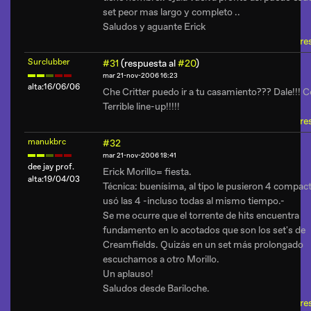
set peor mas largo y completo ..
Saludos y aguante Erick
re
Surclubber
#31
(respuesta al
#20
)
mar 21-nov-2006 16:23
alta:16/06/06
Che Critter puedo ir a tu casamiento??? Dale!!! C
Terrible line-up!!!!!
re
manukbrc
#32
mar 21-nov-2006 18:41
dee jay prof.
Erick Morillo= fiesta.
alta:19/04/03
Técnica: buenísima, al tipo le pusieron 4 compac
usó las 4 -incluso todas al mismo tiempo.-
Se me ocurre que el torrente de hits encuentra
fundamento en lo acotados que son los set's de
Creamfields. Quizás en un set más prolongado
escuchamos a otro Morillo.
Un aplauso!
Saludos desde Bariloche.
re