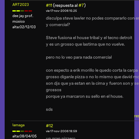
ART2023
#11
(respuesta al
#7
)
vie 17-nov-2006 15:25
dee jay prof.
disculpa steve lawler no podes compararlo con er
músico
y comercial?
alta:02/12/03
Steve fusiona el house tribal y el tecno detroit
y es un grosso que lastima que no vuelve.
pero no lo veo para nada comercial
con especto a erik morillo le quedo corta la carpa
grosso diganle pizza o no lo mismo que david mo
son djs que ya estan en la cima y fueron son y s
grossos
porque ya marcaron su sello en el house.
sds
re
lamaga
#12
vie 17-nov-2006 18:59
alta:08/04/05
un gran pizzero.