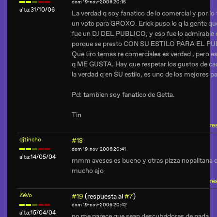
dom 19-nov-2006 20:15
alta:31/10/06
La verdad q soy fanatico de lo comercial y por lo 
un voto para GROXO. Erick puso lo q la gente quer
fue un DJ DEL PUBLICO, y eso fue lo admirable d
porque se presto CON SU ESTILO PARA EL P
Que tiro temas re comerciales es verdad , pero es
q ME GUSTA. Hay que respetar los gustos de ca
la verdad q en SU estilo, es uno de los mejores pa
Pd: tambien soy fanatico de Getta.
Tin
re
djtincho
#18
dom 19-nov-2006 20:41
alta:14/05/04
mmm aveses es bueno y otras pizza nopalitana 
mucho ajo
re
ZeVo
#19
(respuesta al
#7
)
dom 19-nov-2006 20:42
alta:15/04/04
no me parece que sean descubridores de nada.