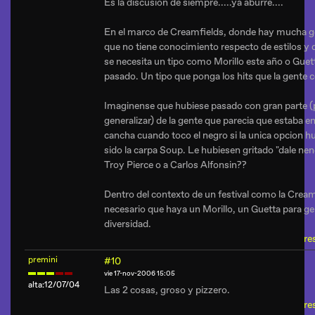
Es la discusión de siempre.....ya aburre....
En el marco de Creamfields, donde hay mucha g
que no tiene conocimiento respecto de estilos y
se necesita un tipo como Morillo este año o Guet
pasado. Un tipo que ponga los hits que la gente 
Imaginense que hubiese pasado con gran parte (
generalizar) de la gente que parecia que estaba en
cancha cuando toco el negro si la unica opcion h
sido la carpa Soup. Le hubiesen gritado "dale nen
Troy Pierce o a Carlos Alfonsin??
Dentro del contexto de un festival como la Cream
necesario que haya un Morillo, un Guetta para ge
diversidad.
re
premini
#10
vie 17-nov-2006 15:05
alta:12/07/04
Las 2 cosas, groso y pizzero.
re