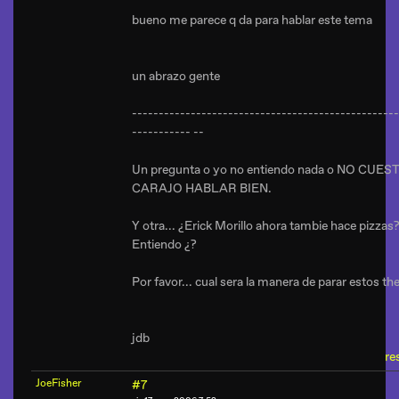
bueno me parece q da para hablar este tema
un abrazo gente
--------------------------------------------------
----------- --
Un pregunta o yo no entiendo nada o NO CUES
CARAJO HABLAR BIEN.
Y otra... ¿Erick Morillo ahora tambie hace pizzas
Entiendo ¿?
Por favor... cual sera la manera de parar estos the
jdb
re
JoeFisher
#7