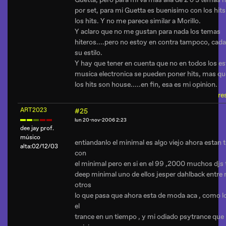
por set, para mi Guetta es buenisimo con los hits
los hits. Y no me parece similar a Morillo.
Y aclaro que no me gustan para nada los temas
hiteros....pero no estoy en contra tampoco, cada
su estilo.
Y hay que tener en cuenta que no en todos los es
musica electronica se pueden poner hits, mas q
los hits son house.....en fin, esa es mi opinion.
re
ART2023
#25
lun 20-nov-2006 2:23
dee jay prof.
músico
entiandanlo el minimal es algo viejo ahora estan 
alta:02/12/03
con
el minimal pero en si en el 99 ,2000 muchos djs
deep minimal uno de ellos jesper dahlback entr
otros
lo que pasa que ahora esta de moda aca , como l
el
trance en un tiempo , y mi odiado psytrance que 