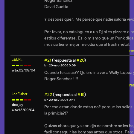
Roger Sanchez
David Guetta
Y después qué?. Me parece que nadie saldría vivo
Por favor, no cataloguen a un Dj si es pizzero o n
estilos diferentes. Es lo mismo que un Punk diga
música tiene mejor melodía que el trash metal.
re
.:ELR:.
#21
(respuesta al
#20
)
lun 20-nov-2006 0:09
alta:02/08/04
Cuando te casas?? Quiero ir a ver a Wally Lopez 
Roger Sanchez !!!!
re
JoeFisher
#22
(respuesta al
#19
)
lun 20-nov-2006 0:41
dee jay
Por eso estan donde estan no? porque los sellos 
alta:15/09/04
la primicia?!?
Quizas ahora que ya son djs de nombre se les h
facil conseguir las bombas antes que otros. Pero