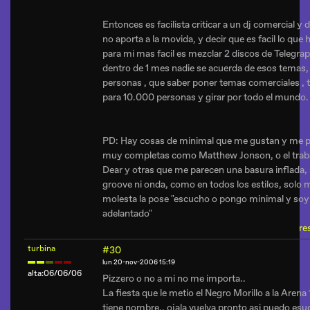
Entonces es facilista criticar a un dj comercial y 
no aporta a la movida, y decir que es facil lo que 
para mi mas facil es mezclar 2 discos de Telegra
dentro de 1 mes nadie se acuerda de esos temas,
personas , que saber poner temas comerciales , 
para 10.000 personas y girar por todo el mundo.
PD: Hay cosas de minimal que me gustan y me 
muy completas como Matthew Jonson, o el trab
Dear y otras que me parecen una basura inflada, 
groove ni onda, como en todos los estilos, solo 
molesta la pose "escucho o pongo minimal y soy
adelantado"
re
turbina
#30
lun 20-nov-2006 15:19
alta:06/06/06
Pizzero o no a mi no me importa..
La fiesta que le metio el Negro Morillo a la Arena 
tiene nombre.. ojala vuelva pronto asi puedo esu