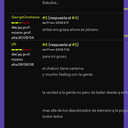
Saludos..
re
GeorgeConstanza
#5
(respuesta al
#4
)
vie 17-nov-2006 5:11
dee jay prof.
antes era grasa ahora es pizzero
músico prof.
re
alta:30/08/04
jdb
#6
(respuesta al
#5
)
vie 17-nov-2006 7:32
dee jay prof.
para mi groso
músico
alta:06/06/06
el chabon tiene carisma
y mucho feeling con la gente
la verdad q la gente no paro de bailar desde q ent
mas alla de los desubicados de siempre q la pog
todos lados