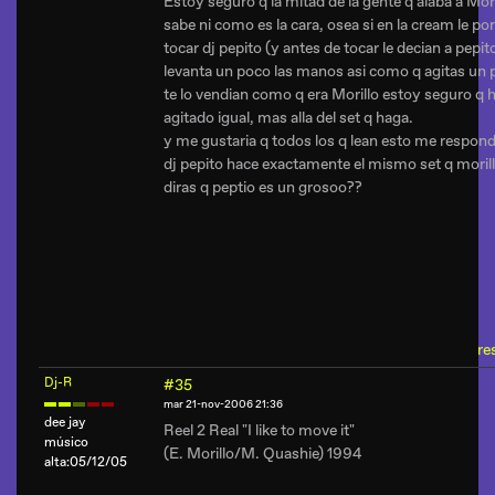
Estoy seguro q la mitad de la gente q alaba a Mori
sabe ni como es la cara, osea si en la cream le po
tocar dj pepito (y antes de tocar le decian a pepit
levanta un poco las manos asi como q agitas un 
te lo vendian como q era Morillo estoy seguro q 
agitado igual, mas alla del set q haga.
y me gustaria q todos los q lean esto me responda
dj pepito hace exactamente el mismo set q morill
diras q peptio es un grosoo??
re
Dj-R
#35
mar 21-nov-2006 21:36
dee jay
Reel 2 Real "I like to move it"
músico
(E. Morillo/M. Quashie) 1994
alta:05/12/05