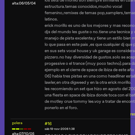
los sets de morillo son siempre similares en cuan
alta:06/05/04
estructura.temas conocidos,mucho vocal
femenino,remixes de temas pop,samplers,tema
latinos.
erick morillo es uno de los mejores y mas recon
djs del mundo les guste o no.tiene una tecnica y
manejo de pista excelente.y tiene un estilo bien
lo que pasa en este pais ,es que cualquier dj que
en sus sets vocal house y uk garage es consider
pizzero.no hay diversidad de gustos.solo se acep
progessive o el trance (muy poco techno).para d
ejemplo en el cierre de space de ibiza de este año 
06) habia tres pistas en una como headliner esta
lawler,en otra digweed y en la otra erick morillo.
les recomiendo un set que hizo en agosto del 20
una fiesta en space de ibiza donde toca con el bat
de motley crue tommy lee.voy a tratar de encont
ponerlo en el foro.
re
polera
#16
sáb 18-nov-2006 1:38
alta:07/10/05