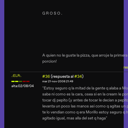
G R O S O .
A quien no le guste la pizza, que arroje la primera
porcion!
re
.:ELR:.
#36
(respuesta al
#34
)
mar 21-nov-2006 21:49
alta:02/08/04
"Estoy seguro q la mitad de la gente q alaba a Mor
sabe ni como es la cara, osea si en la cream le po
tocar dj pepito (y antes de tocar le decian a pepit
levanta un poco las manos asi como q agitas un 
te lo vendian como q era Morillo estoy seguro q 
agitado igual, mas alla del set q haga"