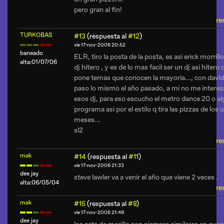
pero gran al fin!
re
TURKOBAS
#13
(respuesta al
#12
)
vie 17-nov-2006 20:52
baneado
ELR, tiro la posta de la posta, es asi erick morrill
alta:01/07/06
dj hitero , y es de lo mas facil ser un dj asi hitero
pone temas que conocen la mayoria..., con david
paso lo mismo el año pasado, a mi no me interes
esos dj, para eso escucho el metro dance 20 o a
programa asi por el estilo q tira las pizzas de los 
meses...
sl2
re
mak
#14
(respuesta al
#11
)
vie 17-nov-2006 21:33
dee jay
steve lawler va a venir el año que viene 2 veces .
alta:06/05/04
re
mak
#15
(respuesta al
#8
)
vie 17-nov-2006 21:49
dee jay