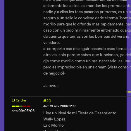
solamente los sellos les mandan los promos ante
nadie y a ellos les toca pasarlos primeros, es un 
seguro a un sello le conviene darle el tema "bomb
morillo para que lo difunda mas rapidamente. par
caso con un oido minimamente entrenado cualqu
da cuenta que temas son las bombas del verano
venidero.
si comparto eso de seguir pasando esos temas u
otra vez solo porque sabes que funcionan, yo def
djs como morillo como un mal necesario. es una 
pero es imprecindible en una cream (vista como 
de negocio)-
au revoir
re
El Critter
#20
dom 19-nov-2006 22:46
alta:09/05/06
Line up ideal de mi Fiesta de Casamiento:
Wally Lopez
Eric Morillo