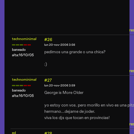
re
technominimal
#26
lun 20-nov-2006 3:56
baneado
pedimos una grande o una chica?
alta:16/10/05
:)
re
technominimal
#27
lun 20-nov-2006 3:59
baneado
George is More Older
alta:16/10/05
yo estoy con vos. pero morillo en vivo es una pit
hermano...dejame de joder.
viva los djs que tocan en provincias!
re
ed
#28