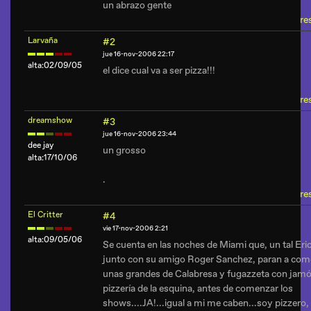
un abrazo gente
re
Larvaña
#2
jue 16-nov-2006 22:17
alta:02/09/05
el dice cual va a ser pizza!!!
re
dreamshow
#3
jue 16-nov-2006 23:44
dee jay
un grosso
alta:17/10/06
.
re
El Critter
#4
vie 17-nov-2006 2:21
alta:09/05/06
Se cuenta en las noches de Miami que, un tal Eric
junto con su amigo Roger Sanchez, paran a com
unas grandes de Calabresa y fugazzeta con jamó
pizzería de la esquina, antes de comenzar los
shows....JA!...igual a mi me caben...soy pizzero,