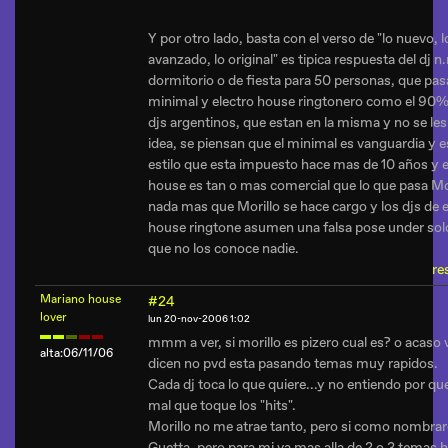
Y por otro lado, basta con el verso de "lo nuevo, l
avanzado, lo original" es tipica respuesta del dj n
dormitorio o de fiesta para 50 personas, que pas
minimal y electro house ringtonero como el 90%
djs argentinos, que estan en la misma y no se le
idea, se piensan que el minimal es vanguardia y e
estilo que esta impuesto hace mas de 10 años y e
house es tan o mas comercial que lo que pasa Mor
nada mas que Morillo se hace cargo y los djs de e
house ringtone asumen una falsa pose under sol
que no los conoce nadie.
re
Mariano house
#24
lover
lun 20-nov-2006 1:02
mmm a ver, si morillo es pizero cual es? o acaso 
alta:06/11/06
dicen no pvd esta pasando temas muy rapidos.
Cada dj toca lo que quiere...y no entiendo por qu
mal que toque los "hits".
Morillo no me atrae tanto, pero si como nombra
Guetta, pero para mi va mas alla de 2 o 3 temas h