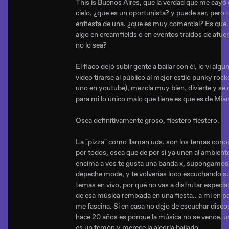
This is Buenos Aires, que la verdad que me cayó 
cielo, ¿que es un oportunista? y puede ser, pero t
enfiesta de una. ¿que es muy comercial? Es que.
algo en creamfields o en eventos traídos de afue
no lo sea?
El flaco dejó subir gente a bailar con él, lo vi algu
video tirarse al público al mejor estilo punky rock
uno en youtube), mezcla muy bien, divierte y se d
para mi lo único malo que tiene es que es de Miam
Osea definitivamente groso, fiestero fiestero.
La "pizza" como llaman uds. son los temas cono
por todos, osea que de por si ya unen al ambiente
encima a vos te gusta una banda x, supongamos
depeche mode, y te volverías loco escuchando s
temas en vivo, por qué no vas a disfrutar especi
de esa música remixada en una fiesta.. a mi en pa
me fascina. Si en casa no dejo de escuchar disco
hace 20 años es porque la música no se vence, 
es un temón y merece la alegría bailarlo.