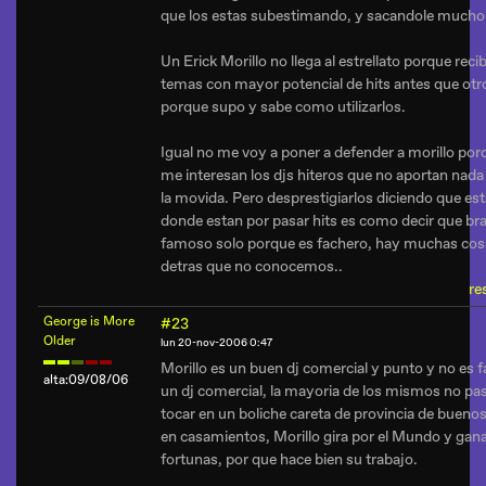
que los estas subestimando, y sacandole mucho
Un Erick Morillo no llega al estrellato porque reci
temas con mayor potencial de hits antes que otro
porque supo y sabe como utilizarlos.
Igual no me voy a poner a defender a morillo por
me interesan los djs hiteros que no aportan nada
la movida. Pero desprestigiarlos diciendo que es
donde estan por pasar hits es como decir que bra
famoso solo porque es fachero, hay muchas cos
detras que no conocemos..
re
George is More
#23
Older
lun 20-nov-2006 0:47
Morillo es un buen dj comercial y punto y no es fa
alta:09/08/06
un dj comercial, la mayoria de los mismos no pa
tocar en un boliche careta de provincia de buenos
en casamientos, Morillo gira por el Mundo y gan
fortunas, por que hace bien su trabajo.