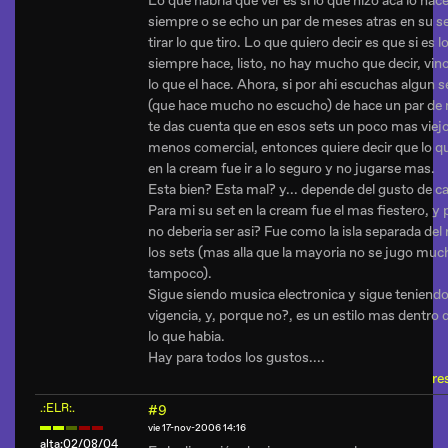
Lo que habria que ver es si lo que hizo aca lo hac
siempre o se echo un par de meses atras en su se
tirar lo que tiro. Lo que quiero decir es que si es l
siempre hace, listo, no hay mucho que decir, vin
lo que el hace. Ahora, si por ahi escuchas algun se
(que hace mucho no escucho) de hace un par de
te das cuenta que en esos sets un poco mas viej
menos comercial, entonces quiere decir que lo q
en la cream fue ir a lo seguro y no jugarse mas.
Esta bien? Esta mal? y... depende del gusto de c
Para mi su set en la cream fue el mas fiestero, y
no deberia ser asi? Fue como la isla separada del 
los sets (mas alla que la mayoria no se jugo muc
tampoco).
Sigue siendo musica electronica y sigue teniend
vigencia, y, porque no?, es un estilo mas dentro 
lo que habia.
Hay para todos los gustos....
re
.:ELR:.
#9
vie 17-nov-2006 14:16
alta:02/08/04