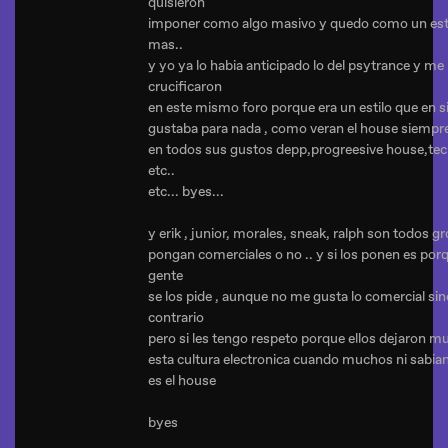
quisieron
imponer como algo masivo y quedo como un est
mas..
y yo ya lo habia anticipado lo del psytrance y me
crucificaron
en este mismo foro porque era un estilo que en s
gustaba para nada , como veran el house siempre 
en todos sus gustos depp,progreesive house,te
etc..
etc... byes...
y erik , junior, morales, sneak, ralph son todos g
pongan comerciales o no .. y si los ponen es porq
gente
se los pide , aunque no me gusta lo comercial sin
contrario
pero si les tengo respeto porque ellos dejaron m
esta cultura electronica cuando muchos ni sabian
es el house
byes