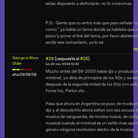
estas dispuesto a disfrutarlo: no lo consumas.
P.D.: Gente que no entra más que para señalar c
como " ya habia un tema donde se hablaba que e
pizza"y poner el link del tema, por favor abstener
emitir ese comentario, ya lo sé.
re
George is More
#29
(respuesta al
#25
)
Older
lun 20-nov-2006 10:30
Mucho antes del 99-2000 habia djs y productor
alta:09/08/06
minimal, yo diria de principios de los 90s y se as
despues de la segunda mitad de los 90s con sel
Force Inc, Perlon etc
Pasa que ahora en Argentina se puso de moda en
djs y al descubrirlo ahora saltan con esa excusa 
musica de vanguardia, de musica nueva, de cultu
musical cuando el minimal es un estilo mas que 
genero ninguna revolucion dentro de la musica.