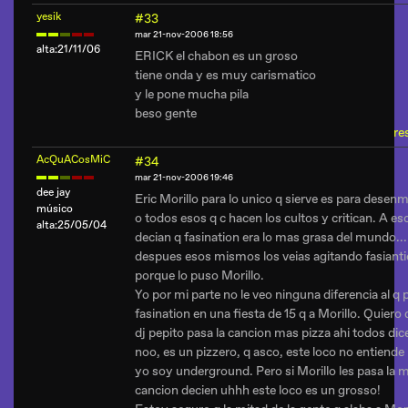
yesik
#33
mar 21-nov-2006 18:56
alta:21/11/06
ERICK el chabon es un groso
tiene onda y es muy carismatico
y le pone mucha pila
beso gente
re
AcQuACosMiC
#34
mar 21-nov-2006 19:46
dee jay
Eric Morillo para lo unico q sierve es para desen
músico
o todos esos q c hacen los cultos y critican. A es
alta:25/05/04
decian q fasination era lo mas grasa del mundo...
despues esos mismos los veias agitando fasiant
porque lo puso Morillo.
Yo por mi parte no le veo ninguna diferencia al q 
fasination en una fiesta de 15 q a Morillo. Quiero d
dj pepito pasa la cancion mas pizza ahi todos di
noo, es un pizzero, q asco, este loco no entiende
yo soy underground. Pero si Morillo les pasa la
cancion decien uhhh este loco es un grosso!