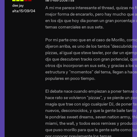
vie 17-nov-2006 7:58
dee jay
A mi me parece interesante el thread, quizas no f
alta:15/09/04
mejor forma de encararlo, pero hay mucho que a
en los djs que hoy dia ponen un gran porcentaje 
temas comerciales en sus sets.
Por mi parte creo que en el caso de Morillo, com
dijeron arriba, es uno de los tantos "descubridore
pizzas, al igual que steve lawler, por dar un ejemp
djs que descubren tracks con gran potencial, que
otros djs incorporan en sus sets, y gracias a los 
estructura y "momentos" del tema, llegan a hace
populares en poco tiempo.
El debate nace cuando empiezan a poner temas 
hace rato se volvieron "pizzas", y se pierde un poc
magia que trae con sigo cualquier DJ, de poner 
nuevos, desconocidos, y que la gente baile tanto
le pondrias sweet dreams, seven nation army, thi
miami, the wall, y todos esos remixes y producc
que puso morillo para que la gente salte como lo
por conocer previamente los temas.