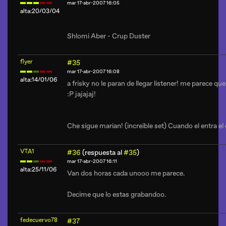
mar 17-abr-2007 16:05
alta:20/03/04
Shlomi Aber - Crup Duster
flyer
#35
mar 17-abr-2007 16:08
alta:14/01/06
a frisky no le paran de llegar listener! me parece que
:P jajajaj!
Che sigue marian! (increible set) Cuando el entra e
VTA1
#36
(respuesta al
#35
)
mar 17-abr-2007 16:11
alta:25/11/06
Van dos horas cada unooo me parece.
Decime que lo estas grabandoo.
fedecuervo78
#37