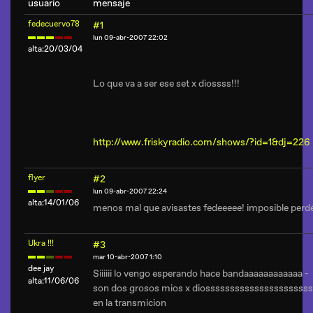
usuario
mensaje
fedecuervo78
#1
lun 09-abr-2007 22:02
alta:20/03/04
Lo que va a ser ese set x diossss!!!
http://www.friskyradio.com/shows/?id=1&dj=226
flyer
#2
lun 09-abr-2007 22:24
alta:14/01/06
menos mal que avisastes fedeeeee! imposible perdé
Ukra !!!
#3
mar 10-abr-2007 1:10
dee jay
Siiiiii lo vengo esperando hace bandaaaaaaaaaaaa -
alta:11/06/06
son dos grosos mios x diossssssssssssssssssssss
en la transmicion