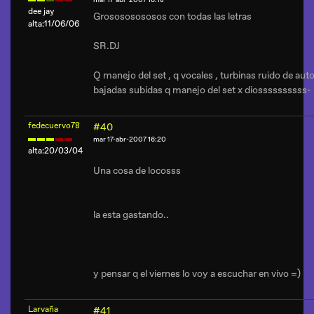
mar 17-abr-2007 16:18
dee jay
Grosososososos con todas las letras
alta:11/06/06
SR.DJ
Q manejo del set , q vocales , turbinas ruido de aut
bajadas subidas q manejo del set x diossssssssss-
fedecuervo78
#40
mar 17-abr-2007 16:20
alta:20/03/04
Una cosa de locosss
la esta gastando..
y pensar q el viernes lo voy a escuchar en vivo =)
Larvaña
#41