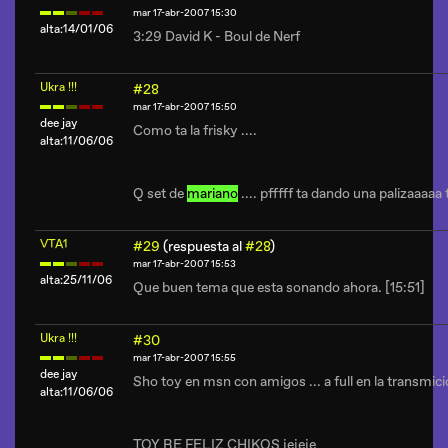
mar 17-abr-2007 15:30
alta:14/01/06
3:29 David K - Boul de Nerf
Ukra !!!
#28
mar 17-abr-2007 15:50
dee jay
Como ta la frisky ....
alta:11/06/06
Q set de
mariano
.... pfffff ta dando una palizaaaaa
VTA1
#29
(respuesta al
#28
)
mar 17-abr-2007 15:53
alta:25/11/06
Que buen tema que esta sonando ahora. [15:51]
Ukra !!!
#30
mar 17-abr-2007 15:55
dee jay
Sho toy en msn con amigos ... a full en la transmicio
alta:11/06/06
TOY RE FELIZ CHIKOS jejeje