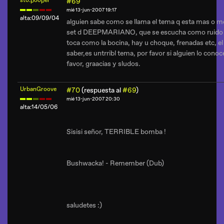
sto.pooper
#69
mié 13-jun-2007 19:17
alta:09/09/04
alguien sabe como se llama el tema q esta mas o m
set d DEEPMARIANO, que se escucha como ruido a 
toca como la bocina, hay u choque, frenadas etc, el
saber,es untrribl tema, por favor si alguien lo con
favor, graacias y sludos.
UrbanGroove
#70
(respuesta al
#69
)
mié 13-jun-2007 20:30
alta:14/05/06
Sisisi señor, TERRIBLE bomba !
Bushwacka! - Remember (Dub)
saludetes :)