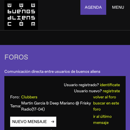
AGENDA
MENU
FOROS
Comunicación directa entre usuarios de buenos aliens
Usuario registrado?
identificate
Usuario nuevo?
registrate
Foro:
Clubbers
volver al foro
Martin Garcia & Deep Mariano @ Frisky
buscar en este
Tema:
Radio(17-04)
foro
ir al último
NUEVO MENSAJE
mensaje