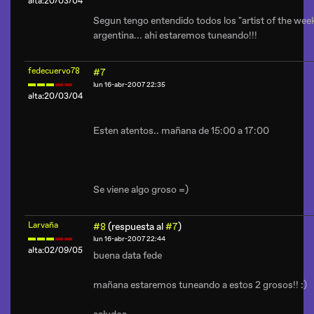
alta:20/03/04
Segun tengo entendido todos los "artist of the week
argentina... ahi estaremos tuneando!!!
fedecuervo78
#7
lun 16-abr-2007 22:35
alta:20/03/04
Esten atentos.. mañana de 15:00 a 17:00
Se viene algo groso =)
Larvaña
#8
(respuesta al
#7
)
lun 16-abr-2007 22:44
alta:02/09/05
buena data fede
mañana estaremos tuneando a estos 2 grosos!! :)