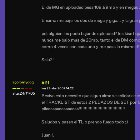
El de MG en uploaded pesa 109.99mb y en megaup
Encima me baje los dos de mega y giga... y la gran 
pd: alguien los pudo bajar de uploaded? los kise baja
nunca me bajo mas de 20mb, tanto el de DM como e
como 4 veces con cada uno y me pasa lo mismo :S
Salu2!
apolomydog
#61
lun 23-abr-2007 14:22
alta:24/11/05
Revivo esto necesito que algun alma se solidarice 
el TRACKLIST de estos 2 PEDAZOS DE SET por fa
pilaaaaaaaaaaaaaaa!!!!!!!!!!!!!!!!!!!!!!!!!!!!!!!!!!!!!
Saludos y pasen el TL o prendo fuego todo ;)
Juan I.