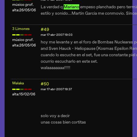
músico prof.
La verdad q
Mariano
empeso planchado pero termino
alta:26/05/06
estilo y sonido...Martin Garcia me conmovio. Sinc
3 Limones
#49
mar 17-abr-2007 19:03
músico prof.
hoy me levante y en el foro de Bombas Nucleares 
alta:26/05/06
and Sven Hauck - Heliopause (Kosmas Epsilon Rem
cuando lo escuche en el set, fue una constante piel d
ocurrio escucharlo en este set.
walaaaaaaaa!!!!!
Malaka
#50
mar 17-abr-2007 19:37
alta:15/02/06
solo voy a decir
unas cosas bien cortitas