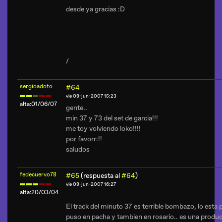
desde ya gracias :D
/
sergioadoto
#64
vie 08-jun-2007 15:23
alta:01/06/07
gente..
min 37 y 73 del set de garcia!!!
me toy volviendo loko!!!!
por favorr:!!
saludos
fedecuervo78
#65
(respuesta al
#64
)
vie 08-jun-2007 16:27
alta:20/03/04
El track del minuto 37 es terrible bombazo, lo esta 
puso en pacha y tambien en rosario.. es una produc