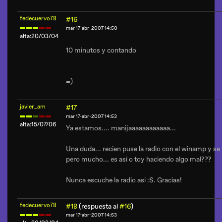
fedecuervo78
#16
mar 17-abr-2007 14:50
alta:20/03/04
10 minutos y contando
=)
javier_am
#17
mar 17-abr-2007 14:53
alta:15/07/06
Ya estamos.... manijaaaaaaaaaaaa...
Una duda... recien puse la radio con el winamp y s
pero mucho... es asi o toy haciendo algo mal???
Nunca escuche la radio asi :S. Gracias!
fedecuervo78
#18
(respuesta al
#16
)
mar 17-abr-2007 14:53