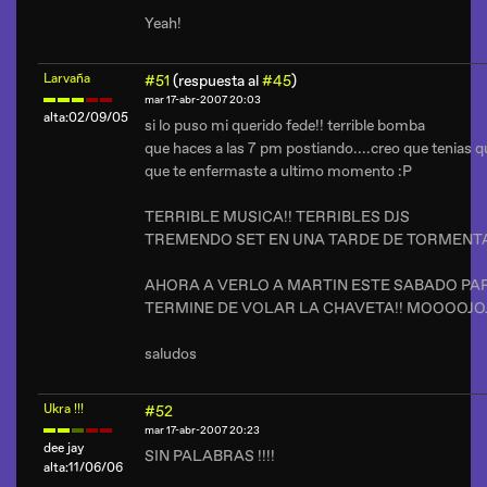
Yeah!
Larvaña
#51
(respuesta al
#45
)
mar 17-abr-2007 20:03
alta:02/09/05
si lo puso mi querido fede!! terrible bomba
que haces a las 7 pm postiando....creo que tenias que
que te enfermaste a ultimo momento :P
TERRIBLE MUSICA!! TERRIBLES DJS
TREMENDO SET EN UNA TARDE DE TORMENT
AHORA A VERLO A MARTIN ESTE SABADO PA
TERMINE DE VOLAR LA CHAVETA!! MOOOOJO
saludos
Ukra !!!
#52
mar 17-abr-2007 20:23
dee jay
SIN PALABRAS !!!!
alta:11/06/06