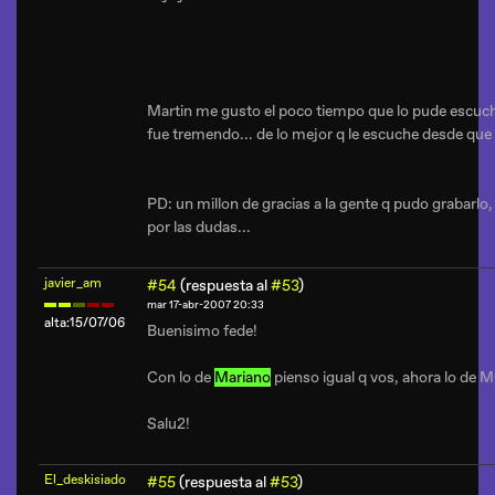
Martin me gusto el poco tiempo que lo pude escucha
fue tremendo... de lo mejor q le escuche desde que 
PD: un millon de gracias a la gente q pudo grabarlo
por las dudas...
javier_am
#54
(respuesta al
#53
)
mar 17-abr-2007 20:33
alta:15/07/06
Buenisimo fede!
Con lo de
Mariano
pienso igual q vos, ahora lo de M
Salu2!
El_deskisiado
#55
(respuesta al
#53
)