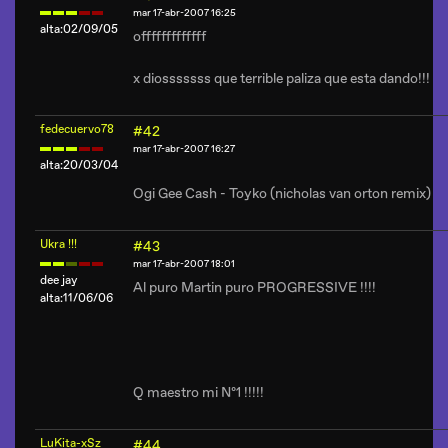
mar 17-abr-2007 16:25
alta:02/09/05
offfffffffffff
x diosssssss que terrible paliza que esta dando!!!
fedecuervo78
#42
mar 17-abr-2007 16:27
alta:20/03/04
Ogi Gee Cash - Toyko (nicholas van orton remix)
Ukra !!!
#43
mar 17-abr-2007 18:01
dee jay
Al puro Martin puro PROGRESSIVE !!!!
alta:11/06/06
Q maestro mi Nº1 !!!!!
LuKita-xSz
#44