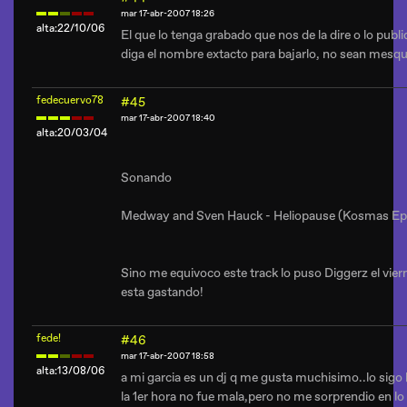
mar 17-abr-2007 18:26
alta:22/10/06
El que lo tenga grabado que nos de la dire o lo publ
diga el nombre extacto para bajarlo, no sean mesqu
fedecuervo78
#45
mar 17-abr-2007 18:40
alta:20/03/04
Sonando
Medway and Sven Hauck - Heliopause (Kosmas Ep
Sino me equivoco este track lo puso Diggerz el vierne
esta gastando!
fede!
#46
mar 17-abr-2007 18:58
alta:13/08/06
a mi garcia es un dj q me gusta muchisimo..lo sig
la 1er hora no fue mala,pero no me sorprendio en 