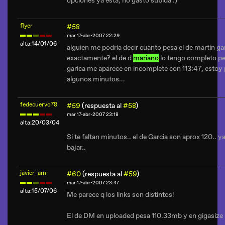
opciones ya está, no gasto subida :)
flyer
#58
mar 17-abr-2007 22:29
alta:14/01/06
alguien me podría decir cuanto pesa el de martin ga
exactamente? el de d
mariano
lo tengo completo per
garica me aparece en incomplete con 113:47, estoy
algunos minutos...
fedecuervo78
#59
(respuesta al
#58
)
mar 17-abr-2007 23:18
alta:20/03/04
Si te faltan minutos.. el de Garcia son aprox 120.. 
bajar..
javier_am
#60
(respuesta al
#59
)
mar 17-abr-2007 23:47
alta:15/07/06
Me parece q los links son distintos!
El de DM en uploaded pesa 110.33mb y en gigasize