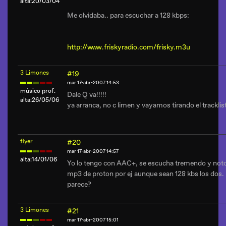
alta:20/03/04
Me olvidaba.. para escuchar a 128 kbps:
http://www.friskyradio.com/frisky.m3u
3 Limones
#19
mar 17-abr-2007 14:53
músico prof.
Dale Q va!!!!!
alta:26/05/06
ya arranca, no c limen y vayamos tirando el tracklist
flyer
#20
mar 17-abr-2007 14:57
alta:14/01/06
Yo lo tengo con AAC+, se escucha tremendo y noto 
mp3 de proton por ej aunque sean 128 kbs los dos.
parece?
3 Limones
#21
mar 17-abr-2007 15:01