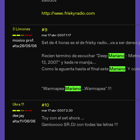
saludos
http://www.friskyradio.com
3 Limones
#9
mar 17-abr-2007 1:17
músico prof.
Set de 4 horas es el de frisky radio...va a ser denso
alta:26/05/06
Recien termino de escuchar "Deep
Mariano
- Metro
13, 2007" y kede re manija...
Como la aguanta hasta el final este
Mariano
. Y co
"Warmapea
Mariano
...Warmapea" !!!
Ukra !!!
#10
mar 17-abr-2007 2:30
dee jay
Toy con el set ahora ...
alta:11/06/06
Geniooooo SR.DJ con todas las letras !!!