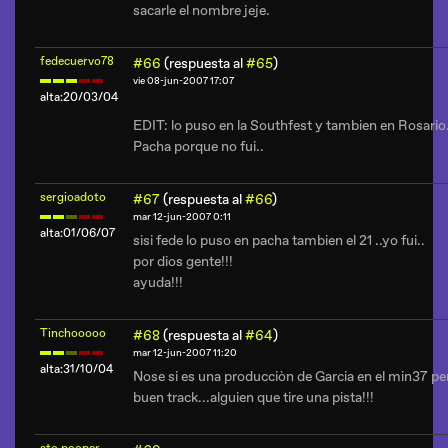
sacarle el nombre jeje.
fedecuervo78
#66
(respuesta al
#65
)
vie 08-jun-2007 17:07
alta:20/03/04
EDIT: lo puso en la Southfest y tambien en Rosario..
Pacha porque no fui..
sergioadoto
#67
(respuesta al
#66
)
mar 12-jun-2007 0:11
alta:01/06/07
sisi fede lo puso en pacha tambien el 21 ..yo fui..
por dios gente!!!
ayuda!!!
Tinchooooo
#68
(respuesta al
#64
)
mar 12-jun-2007 11:20
alta:31/10/04
Nose si es una producciòn de Garcia en el min37 p
buen track...alguien que tire una pista!!!