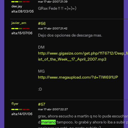
mar 17-abr-2007 21:39
dee jay
GRax Fede !! !! =)=)=)
alta:08/03/05
javier_am
#56
mar 17-abr-2007 21:42
alta:15/07/06
Dejo dos opciones de descarga mas.
DM
http://www.gigasize.com/get.php/1176712/Deep_M
ist_of_the_Week__17_April_2007.mp3
MG
http://www.megaupload.com/?d=TIW691UP
:D
flyer
#57
mar 17-abr-2007 22:27
alta:14/01/06
grax, ahora escucho a martin q no lo pude escuchar
d
mariano
tampoco. lo grabé y ahora lo iba a subir