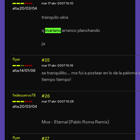
mar 17-abr-2007 15:10
alta:20/03/04
tranquilo ukra
q
mariano
arranco planchando
ja
flyer
#25
mar 17-abr-2007 15:16
alta:14/01/06
se tranquilito... me fuí a postear en lo de la paloma 
tiempo tiempo!
fedecuervo78
#26
mar 17-abr-2007 15:28
alta:20/03/04
Mos - Eternal (Pablo Roma Remix)
flyer
#27