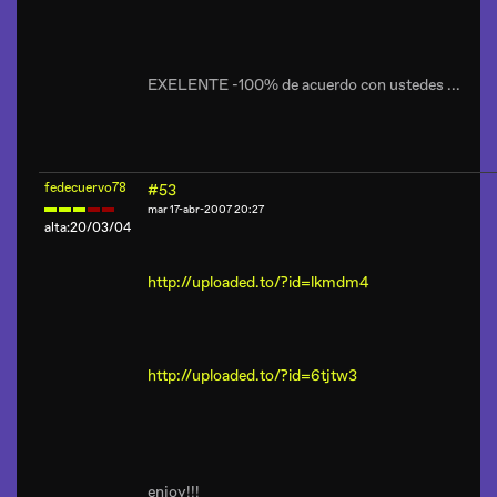
EXELENTE -100% de acuerdo con ustedes ...
fedecuervo78
#53
mar 17-abr-2007 20:27
alta:20/03/04
http://uploaded.to/?id=lkmdm4
http://uploaded.to/?id=6tjtw3
enjoy!!!