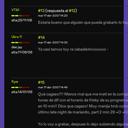
VTA1
#13
(respuesta al
#12
)
mar 17-abr-2007 14:20
alta:25/11/06
Estaria bueno que alguien que pueda grabarlo lo ha
Ukra !!!
#14
mar 17-abr-2007 14:30
dee jay
Ya casi tamos toy re cebadisimoooooo -
alta:11/06/06
flyer
#15
mar 17-abr-2007 14:49
alta:14/01/06
Qué cagaso!!!! Menos mal que me metí en la compu
horas de dif con el horario de frisky de su programa
en 10 min!! Dios que cagazo! Muy manija tmb com
último late night de marianito, part 2 min 28 =O =O
Yo lo voy a grabar, despues lo dejo subiendo algun