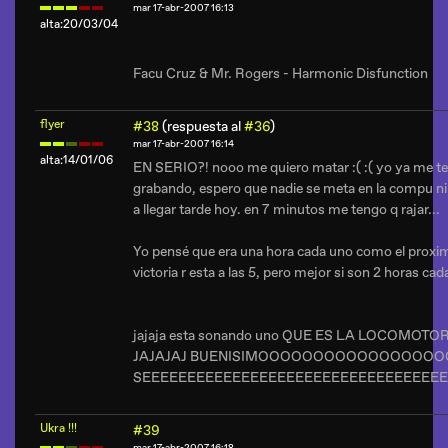
mar 17-abr-2007 16:13
alta:20/03/04
Facu Cruz & Mr. Rogers - Harmonic Disfunction
flyer
#38
(respuesta al
#36
)
mar 17-abr-2007 16:14
alta:14/01/06
EN SERIO?! nooo me quiero matar :( :( yo ya me teng
grabando, espero que nadie se meta en la compu ni
a llegar tarde hoy. en 7 minutos me tengo q rajar...
Yo pensé que era una hora cada uno como el proxi
victoria r esta a las 5, pero mejor si son 2 horas cad
jajaja esta sonando uno QUE ES LA LOCOMOT
JAJAJAJ BUENISIMOOOOOOOOOOOOOOOO
SEEEEEEEEEEEEEEEEEEEEEEEEEEEEEEEEEE
Ukra !!!
#39