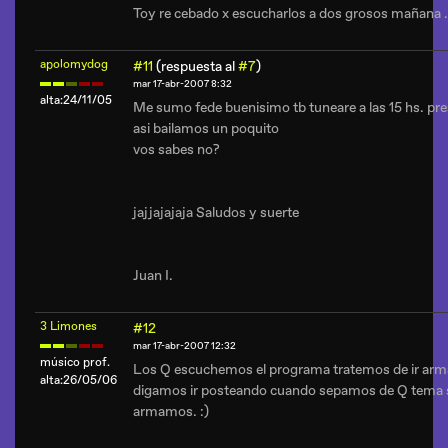
Toy re cebado x escucharlos a dos grosos mañana .
apolomydog
#11
(respuesta al
#7
)
mar 17-abr-2007 8:32
alta:24/11/05
Me sumo fede buenisimo tb tuneare a las 15 hs. pr
asi bailamos un poquito
vos sabes no?
jajjajajaja Saludos y suerte
Juan I.
3 Limones
#12
mar 17-abr-2007 12:32
músico prof.
Los Q escuchemos el programa tratemos de ir arman
alta:26/05/06
digamos ir posteando cuando sepamos de Q tema se 
armamos. :)