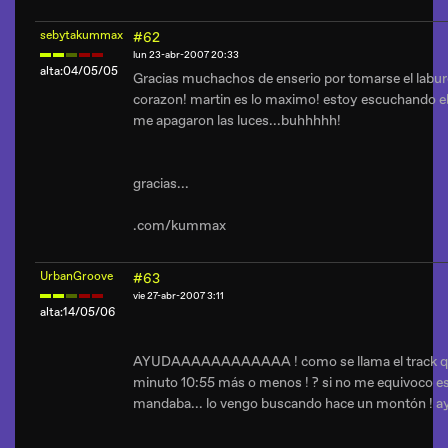
sebytakummax
#62
lun 23-abr-2007 20:33
alta:04/05/05
Gracias muchachos de enserio por tomarse el laburo
corazon! martin es lo maximo! estoy escuchando el 
me apagaron las luces...buhhhhh!
gracias...
.com/kummax
UrbanGroove
#63
vie 27-abr-2007 3:11
alta:14/05/06
AYUDAAAAAAAAAAAA ! como se llama el track 
minuto 10:55 más o menos ! ? si no me equivoco es e
mandaba... lo vengo buscando hace un montón ! a