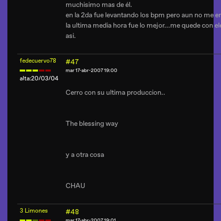
muchisimo mas de él.
en la 2da fue levantando los bpm pero aun no me e
la ultima media hora fue lo mejor...me quede con e
asi.
fedecuervo78
#47
mar 17-abr-2007 19:00
alta:20/03/04
Cerro con su ultima produccion..
The blessing way
y a otra cosa
CHAU
3 Limones
#48
mar 17-abr-2007 19:01