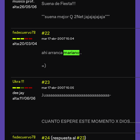
músico prof.
Suena de Fiesta!!!
alta:26/05/06
""suena mejor Q 2Net jajajajajaja"""
fedecuervo78
#22
mar 17-abr-2007 15:04
alta:20/03/04
ahi arranca
mariano
..
=)
Ukra !!!
#23
mar 17-abr-2007 15:05
dee jay
Juaaaaaaaaaaaaaaaaaaaaaaaaaaaaa-
alta:11/06/06
CUANTO ESPERE ESTE MOMENTO X DIOS........
fedecuervo78
#24
(respuesta al
#23
)