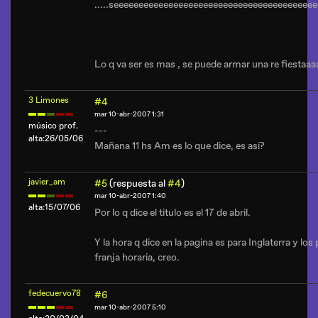
.....seeeeeeeeeeeeeeeeeeeeeeeeeeeeeeeeeeeeeeee
Lo q va ser es mas , se puede armar una re fiestaaa
3 Limones
#4
mar 10-abr-2007 1:31
músico prof.
---
alta:26/05/06
Mañana 11 hs Am es lo que dice, es asi?
javier_am
#5
(respuesta al
#4
)
mar 10-abr-2007 1:40
alta:15/07/06
Por lo q dice el titulo es el 17 de abril.
Y la hora q dice en la pagina es para Inglaterra y lo
franja horaria, creo.
fedecuervo78
#6
mar 10-abr-2007 5:10