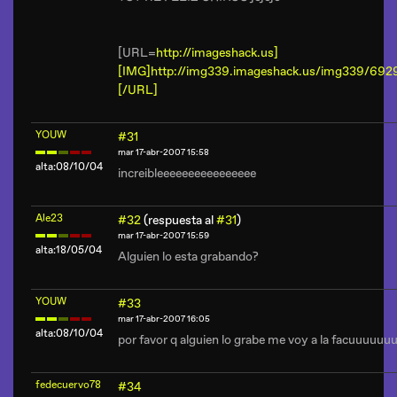
[URL=
http://imageshack.us]
[IMG]http://img339.imageshack.us/img339/692
[/URL]
YOUW
#31
mar 17-abr-2007 15:58
alta:08/10/04
increibleeeeeeeeeeeeeeee
Ale23
#32
(respuesta al
#31
)
mar 17-abr-2007 15:59
alta:18/05/04
Alguien lo esta grabando?
YOUW
#33
mar 17-abr-2007 16:05
alta:08/10/04
por favor q alguien lo grabe me voy a la facuuuuuu
fedecuervo78
#34