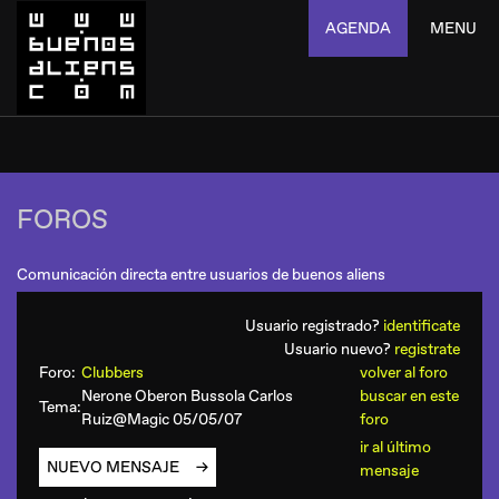
AGENDA
MENU
FOROS
Comunicación directa entre usuarios de buenos aliens
Usuario registrado?
identificate
Usuario nuevo?
registrate
Foro:
Clubbers
volver al foro
Nerone Oberon Bussola Carlos
buscar en este
Tema:
Ruiz@Magic 05/05/07
foro
ir al último
NUEVO MENSAJE
mensaje