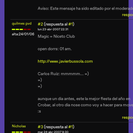
Aviso
: Este mensaje ha sido editado por el moderad
respo
quilmes pvd
#2
(respuesta al
#1
)
lun 23-abr-2007 22:31
alta:24/01/06
Magic = Niceto Club
open dorrs: 01 am.
http://www.javierbussola.com
Carlos Ruiz: mmmmm... =)
=)
=)
aunque un dia antes, este la mejor fiesta del año en
Crobar, al otro dia nose como voy a hacer para mo
:s
respo
Nicholas
#3
(respuesta al
#1
)
mar 24-abr-2007 9:30