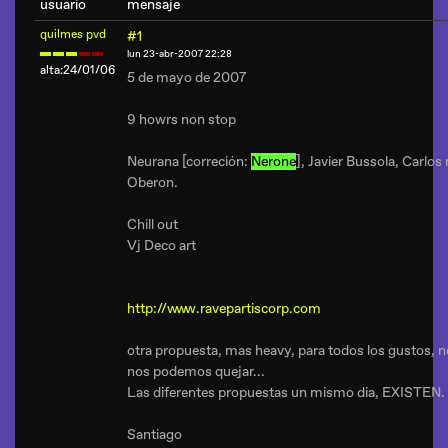
usuario
mensaje
quilmes pvd
#1
lun 23-abr-2007 22:28
alta:24/01/06
5 de mayo de 2007
9 howrs non stop
Neurana [correción:
Nerone
], Javier Bussola, Carlos 
Oberon.
Chill out
Vj Deco art
http://www.ravepartiscorp.com
otra propuesta, mas heavy, para todos los gustos, n
nos podemos quejar...
Las diferentes propuestas un mismo dia, EXISTEN.
Santiago