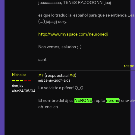
juaaaaaaaaa, TENES RAZOOONN! jaaj
es que lo traduci al español para que se entienda Lea.
(...) jajaajj sory.
http://www.myspace.com/neuronedj
Nos vemos, saludos ;-)
sant
respo
Nicholas
#7
(respuesta al
#6
)
mié 25-abr-2007 16:03
dee jay
La volviste a pifear! Q_Q
alta:24/05/04
El nombre del dj es
NERONE
, repito
nerone
! ene-eh
oh-ene-eh