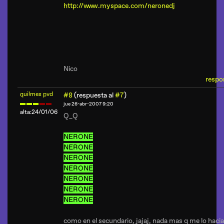
http://www.myspace.com/neronedj
Nico
respo
quilmes pvd
#8
(respuesta al
#7
)
jue 26-abr-2007 9:20
alta:24/01/06
Q_Q
NERONE
NERONE
NERONE
NERONE
NERONE
NERONE
NERONE
como en el secundario, jajaj, nada mas q me lo haci