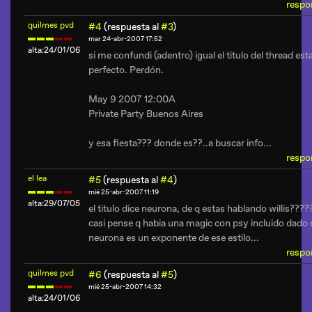
respo
quilmes pvd
#4
(respuesta al
#3
)
mar 24-abr-2007 17:52
alta:24/01/06
si me confundi (adentro) igual el titulo del thread est
perfecto. Perdón.
May 9 2007 12:00A
Private Party Buenos Aires
y esa fiesta??? donde es??..a buscar info...
respo
el lea
#5
(respuesta al
#4
)
mié 25-abr-2007 11:19
alta:29/07/05
el titulo dice neurona, de q estas hablando willis????
casi pense q habia una magic con psy incluido dado 
neurona es un exponente de ese estilo...
respo
quilmes pvd
#6
(respuesta al
#5
)
mié 25-abr-2007 14:32
alta:24/01/06