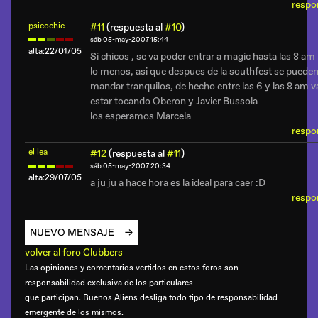
respo
psicochic
#11
(respuesta al
#10
)
sáb 05-may-2007 15:44
alta:22/01/05
Si chicos , se va poder entrar a magic hasta las 8 am
lo menos, asi que despues de la southfest se puede
mandar tranquilos, de hecho entre las 6 y las 8 am v
estar tocando Oberon y Javier Bussola
los esperamos Marcela
respo
el lea
#12
(respuesta al
#11
)
sáb 05-may-2007 20:34
alta:29/07/05
a ju ju a hace hora es la ideal para caer :D
respo
NUEVO MENSAJE
volver al foro Clubbers
Las opiniones y comentarios vertidos en estos foros son
responsabilidad exclusiva de los particulares
que participan. Buenos Aliens desliga todo tipo de responsabilidad
emergente de los mismos.