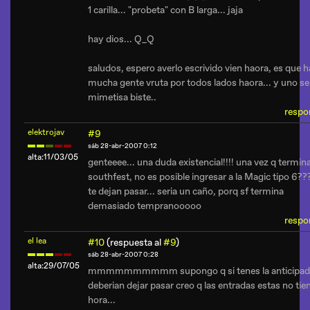
1 carilla... "probeta" con B larga... jaja
hay dios... Q_Q
saludos, espero averlo escrivido vien haora, es que 
mucha gente vruta por todos lados haora... y uno se
mimetisa biste..
respo
elektrojav
#9
sáb 28-abr-2007 0:12
alta:11/03/05
genteeee... una duda existencial!!!! una vez q termin
southfest, no es posible ingresar a la Magic tipo 6??
te dejan pasar... seria un caño, porq sf termina
demasiado tempranooooo
respo
el lea
#10
(respuesta al
#9
)
sáb 28-abr-2007 0:28
alta:29/07/05
mmmmmmmmmm supongo q si tenes la anticipada
deberian dejar pasar creo q las entradas estas no tie
hora...