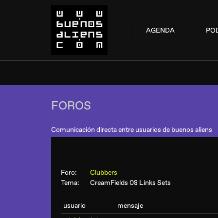
AGENDA
PO
FOROS
Comunicación directa entre usuarios de buenos aliens
Foro:
Clubbers
Tema:
CreamFields 08 Links Sets
usuario
mensaje