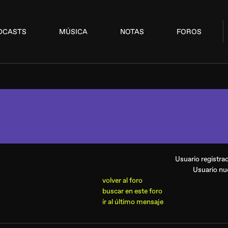
DCASTS
MÚSICA
NOTAS
FOROS
Usuario registr
Usuario n
volver al foro
buscar en este foro
ir al último mensaje