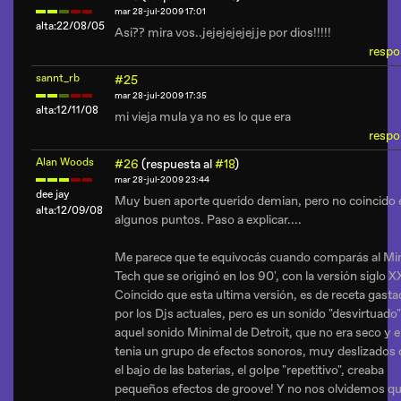
mar 28-jul-2009 17:01
alta:22/08/05
Asi?? mira vos..jejejejejejje por dios!!!!!
respo
sannt_rb
#25
mar 28-jul-2009 17:35
alta:12/11/08
mi vieja mula ya no es lo que era
respo
Alan Woods
#26
(respuesta al
#18
)
mar 28-jul-2009 23:44
dee jay
Muy buen aporte querido demian, pero no coincido 
alta:12/09/08
algunos puntos. Paso a explicar....
Me parece que te equivocás cuando comparás al Mi
Tech que se originó en los 90', con la versión siglo X
Coincido que esta ultima versión, es de receta gasta
por los Djs actuales, pero es un sonido "desvirtuado"
aquel sonido Minimal de Detroit, que no era seco y e
tenia un grupo de efectos sonoros, muy deslizados
el bajo de las baterias, el golpe "repetitivo", creaba
pequeños efectos de groove! Y no nos olvidemos qu