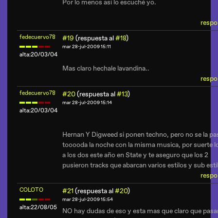
Por lo menos así lo escuché yo.
respo
fedecuervo78
#19
(respuesta al
#18
)
mar 28-jul-2009 15:11
alta:20/03/04
Mas claro hechale lavandina..
respo
fedecuervo78
#20
(respuesta al
#13
)
mar 28-jul-2009 15:14
alta:20/03/04
Hernan Y Digweed si ponen techno, pero no se la pa
tooooda la noche con la misma musica, por suerte lo
a los dos este año en State y te aseguro que los 2
pusieron tracks que abarcan varios estilos y sub esti
respo
COLOTO
#21
(respuesta al
#20
)
mar 28-jul-2009 15:54
alta:22/08/05
NO hay dudas de eso y esta mas que claro que pasa