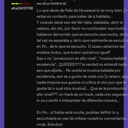
mar 28-jul-2009 13:32
alta:24/07/08
Lo que decis de Felix da Housecat lo se muy bien ;) 
estas en contexto para saber de q hablaba...
Y cuando decis eso del tiki-taka, blablabla, abrir la
cabeza, etc etc, por favor no confundas! aqui todos
hablaron del sonido que se escucho esa noche, de lo
tal vez se esperaba y de lo que realmente se escucho
en fin.. de lo que se escucho. O acaso estamos tan
errados todos, que todos opinamos igual?
Sea o no "produccion en alto nivel", "musica bailable
excelencia".. QUEEEE??? la verdad no entendi nada
eso que dijiste... No existe la musica bailable por
excelencia, eso es a gusto de cada uno (y aclaro, aqu
nadie impone sus gustos ni critica al otro por que le
guste tal o cual otra musica)... Que es la produccion
alto nivel??? un track es un track, cada uno segura
lo va a sentir e interpretar de diferente manera...
En fin.. si fuiste esta noche, podrias definir lo q
escuchaste en vez de criticar nuestros comentarios ;
onda. Saludos!