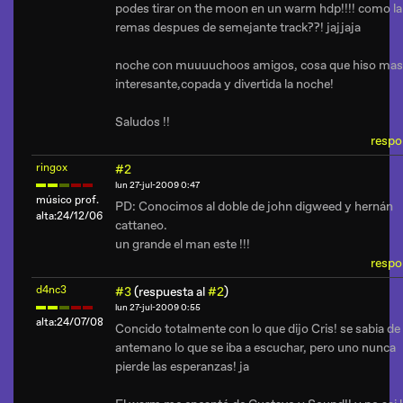
podes tirar on the moon en un warm hdp!!!! como la
remas despues de semejante track??! jajjaja
noche con muuuuchoos amigos, cosa que hiso mas
interesante,copada y divertida la noche!
Saludos !!
respo
ringox
#2
lun 27-jul-2009 0:47
músico prof.
PD: Conocimos al doble de john digweed y hernán
alta:24/12/06
cattaneo.
un grande el man este !!!
respo
d4nc3
#3
(respuesta al
#2
)
lun 27-jul-2009 0:55
alta:24/07/08
Concido totalmente con lo que dijo Cris! se sabia de
antemano lo que se iba a escuchar, pero uno nunca
pierde las esperanzas! ja