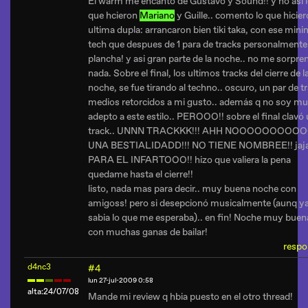
El warm me encantó de Gustavo y Sound!! y no asi 
que hcieron
Mariano
y Guille.. comento lo que hicier
ultima dupla: arrancaron bien tiki taka, con ese mini
tech que despues de 1 para de tracks personalment
plancha! y asi gran parte de la noche.. no me sorpre
nada. Sobre el final, los ultimos tracks del cierre de l
noche, se fue tirando al techno.. oscuro, un par de t
medios retorcidos a mi gusto.. además q no soy m
adepto a este estilo.. PEROOO!! sobre el final clavó
track.. UNNN TRACKKK!!! AHH NOOOOOOOOOOO
UNA BESTIALIDADD!!! NO TIENE NOMBREE!! jaj
PARA EL INFARTOOO!! hizo que valiera la pena
quedame hasta el cierre!!
listo, nada mas para decir.. muy buena noche con
amigoss! pero si desepcionó musicalmente (aunq y
sabia lo que me esperaba).. en fin! Noche muy buen
con muchas ganas de bailar!
respo
d4nc3
#4
lun 27-jul-2009 0:58
alta:24/07/08
Mande mi review q hbia puesto en el otro thread!