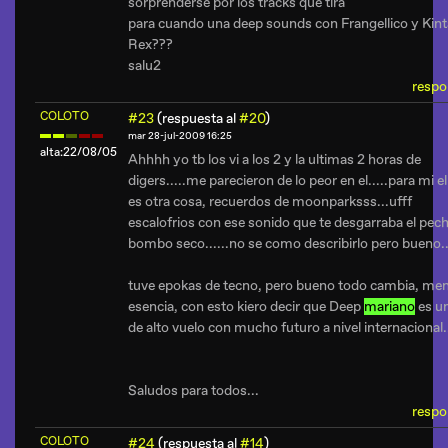
sorprenderse por los tracks que tira
para cuando una deep sounds con Frangellico y Kint
Rex???
salu2
respo
COLOTO
#23
(respuesta al
#20
)
mar 28-jul-2009 16:25
alta:22/08/05
Ahhhh yo tb los vi a los 2 y la ultimas 2 horas de
digers.....me parecieron de lo peor en el.....para mi el
es otra cosa, recuerdos de moonparksss...ufff
escalofrios con ese sonido que te desgarraba el pec
bombo seco......no se como describirlo pero bueno...
tuve epokas de tecno, pero bueno todo cambia, men
esencia, con esto kiero decir que Deep
mariano
es un
de alto vuelo con mucho futuro a nivel internacional.
Saludos para todos...
respo
COLOTO
#24
(respuesta al
#14
)