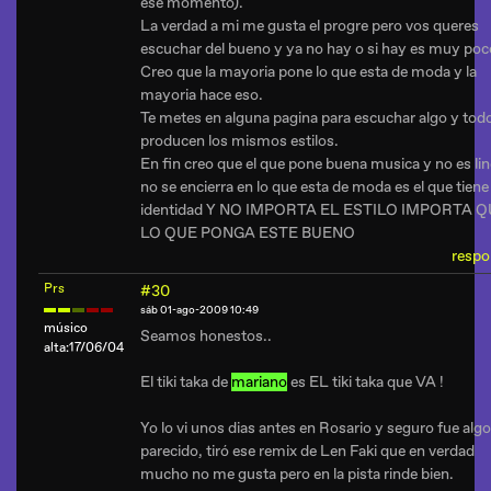
ese momento).
La verdad a mi me gusta el progre pero vos queres
escuchar del bueno y ya no hay o si hay es muy poc
Creo que la mayoria pone lo que esta de moda y la
mayoria hace eso.
Te metes en alguna pagina para escuchar algo y tod
producen los mismos estilos.
En fin creo que el que pone buena musica y no es lin
no se encierra en lo que esta de moda es el que tiene
identidad Y NO IMPORTA EL ESTILO IMPORTA 
LO QUE PONGA ESTE BUENO
respo
Prs
#30
sáb 01-ago-2009 10:49
músico
Seamos honestos..
alta:17/06/04
El tiki taka de
mariano
es EL tiki taka que VA !
Yo lo vi unos dias antes en Rosario y seguro fue algo
parecido, tiró ese remix de Len Faki que en verdad
mucho no me gusta pero en la pista rinde bien.