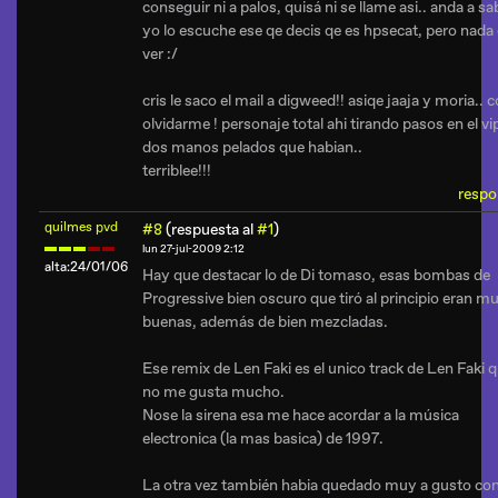
conseguir ni a palos, quisá ni se llame asi.. anda a sa
yo lo escuche ese qe decis qe es hpsecat, pero nada
ver :/
cris le saco el mail a digweed!! asiqe jaaja y moria..
olvidarme ! personaje total ahi tirando pasos en el vi
dos manos pelados que habian..
terriblee!!!
respo
quilmes pvd
#8
(respuesta al
#1
)
lun 27-jul-2009 2:12
alta:24/01/06
Hay que destacar lo de Di tomaso, esas bombas de
Progressive bien oscuro que tiró al principio eran m
buenas, además de bien mezcladas.
Ese remix de Len Faki es el unico track de Len Faki 
no me gusta mucho.
Nose la sirena esa me hace acordar a la música
electronica (la mas basica) de 1997.
La otra vez también habia quedado muy a gusto con