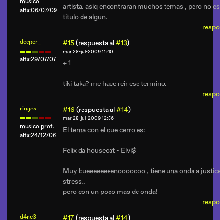
músico
artista. asiq encontraran muchos temas , pero no es
alta:06/07/09
titulo de algun.
respo
deeper_
#15
(respuesta al
#13
)
mar 28-jul-2009 11:40
alta:29/07/07
+ 1
tiki taka? me hace reir ese termino.
respo
ringox
#16
(respuesta al
#14
)
mar 28-jul-2009 12:56
músico prof.
El tema con el que cerro es:
alta:24/12/06
Felix da housecat - Elvi$
Muy bueeeeeeeenooooooo , tiene una onda a justice
stress..
pero con un poco mas de onda!
respo
d4nc3
#17
(respuesta al
#14
)