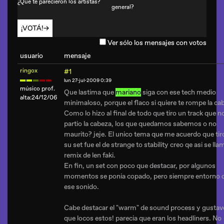
¿Qué te parecieron los artistas?
general?
¡VOTÁ!
Ver sólo los mensajes con votos
usuario
mensaje
ringox
#1
lun 27-jul-2009 0:39
músico prof.
Que lastima que
mariano
siga con ese tech medio
alta:24/12/06
minimaloso, porque el flaco si quiere te rompe la ca
Como lo hizo al final de todo que tiro un track que n
partio la cabeza, los que quedamos sabemos o no
maurito? jeje. El unico tema que me acuerdo que tir
su set fue el de strange to stability creo qe asi se llam
remix de len faki.
En fin, un set con poco que destacar, por algunos
momentos se ponia copado, pero siempre entorno 
ese sonido.
Cabe destacar el "warm" de sound process y gustav
que locos estos! parecia que eran los headliners. No