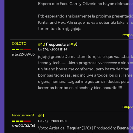
Espero que Facu Carri y Oliverio no hayan defrauda
Pd: esperando ansiosamente la próxima presentaci
Kintar and Rex. Ahí si que no va a sobar tiki taka, sin
turum tun tun ajjajajaja
respo
COLOTO
#10
(respuesta al
#9
)
lun 27-jul-2009 15:54
alta:22/08/05
jojojoj grande Demi....tum tum, es el que va.....bast
tecno y tech.......kiero progrressiivveeeeeee o sino 
un bueno house me conformo, pero basta de tirar
bombas tecnosas, eso incluye a todos los djs, llame
digers, hernan......igual me gustan sin dudas, pero
keremos bombo en el pecho y bien oscurito!!!!
respo
fedecuervo78
#11
lun 27-jul-2009 19:50
alta:20/03/04
Voto: Artística:
Regular
(3/6) | Producción:
Buena
(4