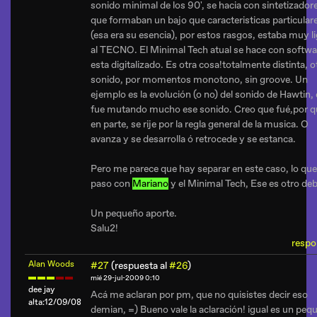
sonido minimal de los 90', se hacia con sintetizador
que formaban un bajo que caracteristicas particular
(esa era su esencia), por estos rasgos, estaba muy l
al TECNO. El Minimal Tech atual se hace con softwa
esta digitalizado. Es otra cosa!totalmente distinta, o
sonido, por momentos monotono, sin groove. Un
ejemplo es la evolución (o no) del sonido de Hawtin, 
fue mutando mucho ese sonido. Creo que fué,por q
en parte, se rije por la regla general de la musica. O
avanza y se desarrolla ó retrocede y se estanca.
Pero me parece que hay separar en este caso, lo que
paso con
Mariano
y el Minimal Tech, Ese es otro deb
Un pequeño aporte.
Salu2!
respo
Alan Woods
#27
(respuesta al
#26
)
mié 29-jul-2009 0:10
dee jay
Acá me aclaran por pm, que no quisistes decir eso
alta:12/09/08
demian, =) Bueno vale la aclaración! igual es un peq