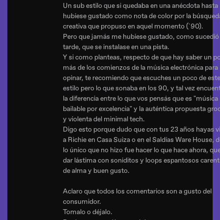
Un sub estilo que si quedaba en una anécdota hasta
hubiese gustado como nota de color por la búsqued
creativa que propuso en aquel momento (´90).
Pero que jamás me hubiese gustado, como sucedi
tarde, que se instalase en una pista.
Y si como planteas, respecto de que hay saber un p
más de los comienzos de la música electrónica para
opinar, te recomiendo que escuches un poco de est
estilo pero lo que sonaba en los 90, y tal vez encuen
la diferencia entre lo que vos pensás que es "música
bailable por excelencia" y la auténtica propuesta gro
y violenta del minimal tech.
Digo esto porque dudo que con tus 23 años hayas v
a Richie en Casa Suiza o en el Saldías Ware House, 
lo único que no hizo fue hacer lo que hace ahora, qu
dar lástima con soniditos y loops espantosos caren
de alma y buen gusto.
Aclaro que todos los comentarios son a gusto del
consumidor.
Tomalo o déjalo.