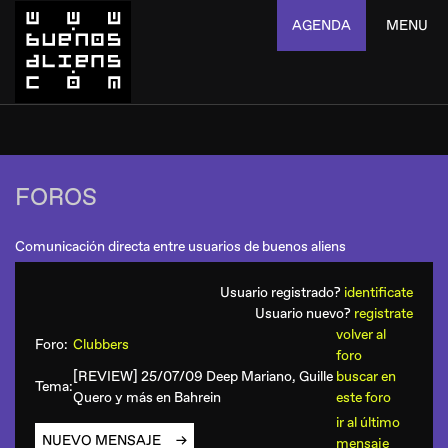
AGENDA
MENU
FOROS
Comunicación directa entre usuarios de buenos aliens
Usuario registrado?
identificate
Usuario nuevo?
registrate
volver al
Foro:
Clubbers
foro
[REVIEW] 25/07/09 Deep Mariano, Guille
buscar en
Tema:
Quero y más en Bahrein
este foro
ir al último
NUEVO MENSAJE
mensaje