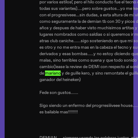
por varios estilos( pero el hilo conducto fue el tecno
todas sus variantes)....pero sobre gustos...yo me k
con el progresiveee...sin dudas, a esta altura de mi v
como seguramente la de demian tb con 30 y picos 
años y despues de haber visto muchisimos artitas y
lugares nombrados como saldias o si queremos ir 
atras club caniche......sigo sosteniendo en que mi s
es otro y no me entra mas en la cabeza el tecno y su
derivados y esas bombas.....y no estoy diciendo qu
malas, sino terribles como suena y que todo sonido
cambio(lease la review de DEMI con respecto al son
de
mariano
y de guille kero, y sino remontate el guill
ganador del heineken)
Fede son gustos......
Sigo siendo un enfermo del progrresiiiveee house.....
es bailable mas!!!!!!!!
DEMIAN.....siempre usando las palabras justas, ni 