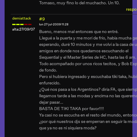
Tomaso, muy fino lo del muchacho. Un 10.
respo
demiattack
#9
lun 27-jul-2009 11:28
alta:27/09/07
Bueno, menos mal entonces que no entré.
Llegué a la puerta y me morí de frío, había mucha g
esperando, duré 10 minutos y me volví a la casa de 
amigos en donde nos quedamos escuchando el
Sequential y el Master Series de HC, hasta las 6 am.
Todo acompañado por unos ricos tecitos, y Bob Es
de fondo.
Pero si hubiera ingresado y escuchaba tiki taka, hub
enfurecido.
¿Qué nos pasa a los Argentinos? diría FA, que siem
llegamos tarde a las modas y encima no las querem
dejar pasar...
BASTA DE TIKI TAKA por favor!!!!
Ya casi no se escucha en el resto del mundo, entonc
¿por qué nuestros djs se emperran en seguir la mod
que ya no es ni siquiera moda?