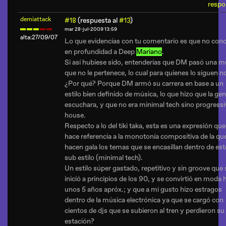
respo
demiattack
#18
(respuesta al
#13
)
mar 28-jul-2009 13:59
alta:27/09/07
Lo que evidencias con tu comentario es que no con
en profundidad a Deep
Mariano
.
Si así hubiese sido, entenderías que DM pasó una m
que no le pertenece, lo cual para quienes lo siguen n
¿Por qué? Porque DM armó su carrera en base a un
estilo bien definido de música, lo que hizo que la gen
escuchara, y que no era minimal tech sino progressi
house.
Respecto a lo del tiki taka, esta es una expresión que
hace referencia a la monotonía compositiva de la qu
hacen gala los temas que se encasillan dentro de est
sub estilo (minimal tech).
Un estilo súper gastado, repetitivo y sin groove que 
inició a principios de los 90, y se convirtió en moda 
unos 5 años apróx.; y que a mi gusto hizo estragos
dentro de la música electrónica ya que se cargó con
cientos de djs que se subieron al tren y perdieron su
estación?