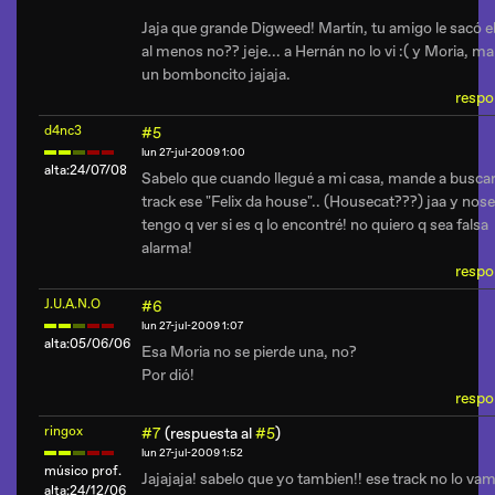
Jaja que grande Digweed! Martín, tu amigo le sacó el
al menos no?? jeje... a Hernán no lo vi :( y Moria, m
un bomboncito jajaja.
respo
d4nc3
#5
lun 27-jul-2009 1:00
alta:24/07/08
Sabelo que cuando llegué a mi casa, mande a buscar
track ese "Felix da house".. (Housecat???) jaa y nos
tengo q ver si es q lo encontré! no quiero q sea falsa
alarma!
respo
J.U.A.N.O
#6
lun 27-jul-2009 1:07
alta:05/06/06
Esa Moria no se pierde una, no?
Por dió!
respo
ringox
#7
(respuesta al
#5
)
lun 27-jul-2009 1:52
músico prof.
Jajajaja! sabelo que yo tambien!! ese track no lo va
alta:24/12/06