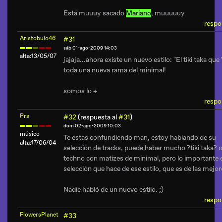
Está muuuy sacado
Mariano
, muuuuuy
respo
Aristobulo46
#31
sáb 01-ago-2009 14:03
alta:13/05/07
jajaja...ahora existe un nuevo estilo: "El tiki taka que
toda una nueva rama del minimal!
somos lo +
respo
Prs
#32
(respuesta al
#31
)
dom 02-ago-2009 10:03
músico
Te estas confundiendo man, estoy hablando de su
alta:17/06/04
selección de tracks, puede haber mucho ?tiki taka? 
techno con matizes de minimal, pero lo importante e
selección que hace de ese estilo, que es de las mejor
Nadie habló de un nuevo estilo. ;)
respo
FlowersPlanet
#33