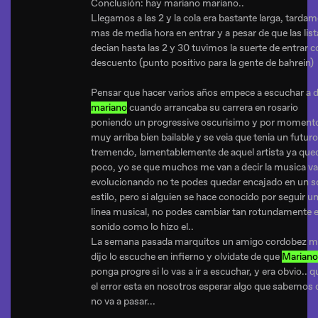
Conclusión: hay mariano mariano..
Llegamos a las 2 y la cola era bastante larga, tarda
mas de media hora en entrar y a pesar de que las list
decian hasta las 2 y 30 tuvimos la suerte de entrar c
descuento (punto positivo para la gente de bahrein)
Pensar que hacer varios años empece a escuchar a 
mariano
cuando arrancaba su carrera en rosario
poniendo un progressive oscurisimo y por moment
muy arriba bien bailable y se veia que tenia un futuro
tremendo, lamentablemente de aquel artista ya que
poco, yo se que muchos me van a decir la musica va
evolucionando no te podes quedar encajado en un s
estilo, pero si alguien se hace conocido por seguir u
linea musical, no podes cambiar tan rotundamente e
sonido como lo hizo el..
La semana pasada marquitos un amigo cordobez 
dijo lo escuche en infierno y olvidate de que
Mariano
ponga progre si lo vas a ir a escuchar, y era obvio.. q
el error esta en nosotros esperar algo que sabemos
no va a pasar...