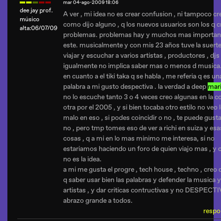
mar 04-ago-2009 18:06
dee jay prof.
A ver , mi idea no es crear confusion , ni tampoco cr
músico
como dijo alguno , q los nuevos usuarios son los q 
alta:06/07/09
problemas. problemas hay y muchos mas importan
este. musicalmente y con mis 23 años tuve la suerte
viajar y escuchar a varios artistas , productores , djs 
igualmente no implica saber mas o menos d musica
en cuanto a el tiki taka q se habla , me referia q es un
palabra a mi gusto despectiva . la verdad a deep
mar
no lo escuche tanto 3 o 4 veces creo algunas en la c
otra por el 2005 , y si bien tocaba otro estilo no veo 
malo en eso , si podes coincidir o no , te puede gusta
no , pero tmp tomes eso de ver a richi en suiza y esa
cosas , q a mi en lo mas minimo me interesa, si no
estariamos haciendo un foro de quien viajo mas , y 
no es la idea.
a mi me gusta el progre , tech house , techno , creo 
q saber usar bien las palabras y defender la musica y
artistas , y dar criticas contructivas y no DESPECT
abrazo grande a todos.
respo