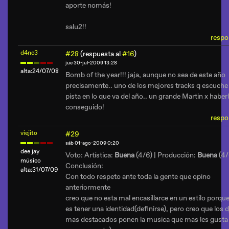
aporte nomás!
salu2!!
respo
d4nc3
#28
(respuesta al
#16
)
jue 30-jul-2009 13:28
alta:24/07/08
Bomb of the year!!! jaja, aunque no sea de este año
precisamente.. uno de los mejores tracks q escuche
pista en lo que va del año.. un grande Martin x haber
conseguido!
respo
viejito
#29
sáb 01-ago-2009 0:20
dee jay
Voto: Artística:
Buena
(4/6) | Producción:
Buena
(4/
músico
Conclusión:
alta:31/07/09
Con todo respeto ante toda la gente que opino
anteriormente
creo que no esta mal encasillarce en un estilo porqu
es tener una identidad(definirse), pero creo que los d
mas destacados ponen la musica que mas les gusta