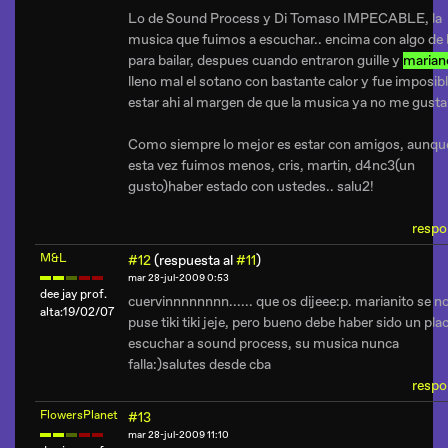
Lo de Sound Process y Di Tomaso IMPECABLE, la
musica que fuimos a escuchar.. encima con algo de 
para bailar, despues cuando entraron guille y
marian
lleno mal el sotano con bastante calor y fue imposib
estar ahi al margen de que la musica ya no me gusta
Como siempre lo mejor es estar con amigos, aunqu
esta vez fuimos menos, cris, martin, d4nc3(un
gusto)haber estado con ustedes.. salu2!
respo
M&L
#12
(respuesta al
#11
)
mar 28-jul-2009 0:53
dee jay prof.
cuervinnnnnnnn...... que os dijeee:p. marianito se n
alta:19/02/07
puse tiki tiki jeje, pero bueno debe haber sido un pla
escuchar a sound process, su musica nunca
falla:)salutes desde cba
respo
FlowersPlanet
#13
mar 28-jul-2009 11:10