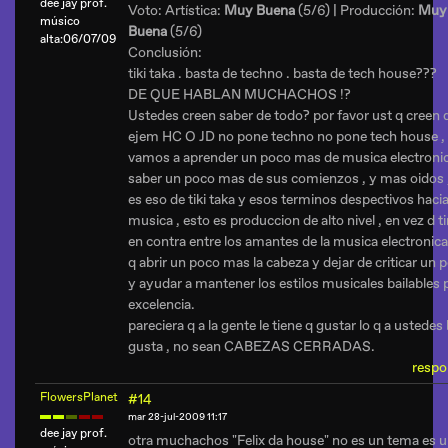
dee jay prof.
Voto: Artística:
Muy Buena
(5/6) | Producción:
Muy
músico
Buena
(5/6)
alta:06/07/09
Conclusión:
tiki taka . basta de techno . basta de tech house???
DE QUE HABLAN MUCHACHOS !?
Ustedes creen saber de todo? por favor ust q creen 
ejem HC O JD no pone techno no pone tech house ,
vamos a aprender un poco mas de musica electronic
saber un poco mas de sus comienzos , y mas oidos 
es eso de tiki taka y esos terminos despectivos hacia
musica , esto es produccion de alto nivel , en vez d ti
en contra entre los amantes de la musica electronic
q abrir un poco mas la cabeza y dejar de criticar un 
y ayudar a mantener los estilos musicales bailables 
excelencia.
pareciera q a la gente le tiene q gustar lo q a ustedes 
gusta , no sean CABEZAS CERRADAS.
respo
FlowersPlanet
#14
mar 28-jul-2009 11:17
dee jay prof.
otra muchachos "Felix da house" no es un tema es 