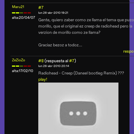
Maru21
#7
lun 26-abr-2010 19:21
alta:20/04/07
Gente, quiero zaber como ze llama el tema que puzo
morillo, que el original ez creep de radiohead pero la
verzion de morillo como ze llama?
Graciaz bezoz a todoz...
respo
ZeZioZo
#8
(respuesta al
#7
)
lun 26-abr-2010 20:14
alta:17/02/10
Radiohead - Creep (Daneel bootleg Remix) ???
play!