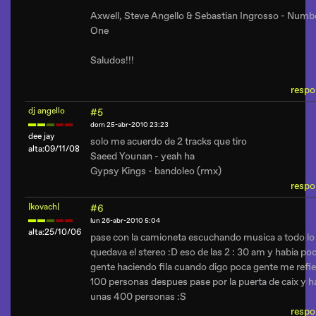
Axwell, Steve Angello & Sebastian Ingrosso - Numb
One
Saludos!!!
respo
dj angello
#5
dom 25-abr-2010 23:23
dee jay
solo me acuerdo de 2 tracks que tiro
alta:09/11/08
Saeed Younan - yeah ha
Gypsy Kings - bandoleo (rmx)
respo
|kovach|
#6
lun 26-abr-2010 5:04
alta:25/10/06
pase con la camioneta escuchando musica a todo lo
quedava el stereo :D eso de las 2 : 30 am y habia po
gente haciendo fila cuando digo poca gente me refie
100 personas despues pase por la puerta de caix y h
unas 400 personas :S
respo