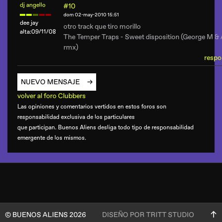
dj angello
#10
dom 02-may-2010 15:51
dee jay
otro track que tiro morillo
alta:09/11/08
The Temper Traps - Sweet disposition (George M &
rmx)
respo
NUEVO MENSAJE
volver al foro Clubbers
Las opiniones y comentarios vertidos en estos foros son
responsabilidad exclusiva de los particulares
que participan. Buenos Aliens desliga todo tipo de responsabilidad
emergente de los mismos.
© BUENOS ALIENS 2026
DISEÑO POR TRITT STUDIO