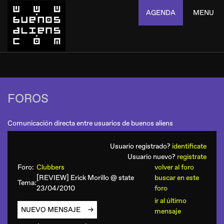
AGENDA
MENU
FOROS
Comunicación directa entre usuarios de buenos aliens
Usuario registrado?
identificate
Usuario nuevo?
registrate
Foro:
Clubbers
volver al foro
[REVIEW] Erick Morillo @ state
buscar en este
Tema:
23/04/2010
foro
ir al último
NUEVO MENSAJE
mensaje