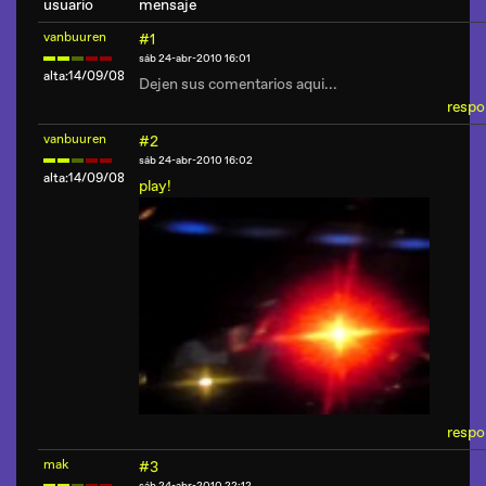
usuario
mensaje
vanbuuren
#1
sáb 24-abr-2010 16:01
alta:14/09/08
Dejen sus comentarios aqui...
respo
vanbuuren
#2
sáb 24-abr-2010 16:02
alta:14/09/08
play!
respo
mak
#3