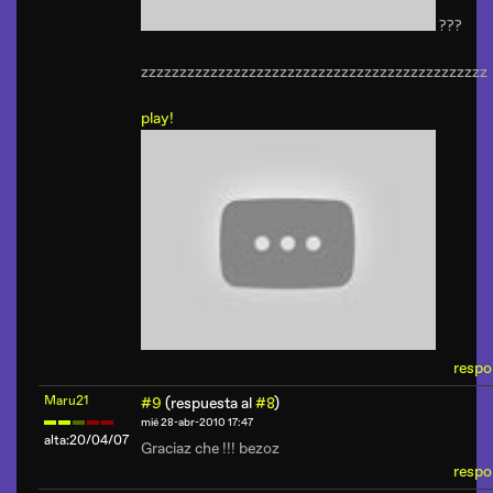
???
zzzzzzzzzzzzzzzzzzzzzzzzzzzzzzzzzzzzzzzzzzzzz
play!
respo
Maru21
#9
(respuesta al
#8
)
mié 28-abr-2010 17:47
alta:20/04/07
Graciaz che !!! bezoz
respo