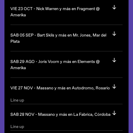
Bart Skils
(Holanda)
Club Hípico Mendoza queda en Complejo Parque San Martín,
VIE 23 OCT -
Nick Warren y más en Fragment @
Mendoza.
Desde las 23hs.
Amerika
Rarest será en Salta.
Line up
Nick Warren
(UK)
SAB 05 SEP -
Bart Skils y más en Mr. Jones, Mar del
Kevin Di Serna
Plata
Desde las 23hs.
Line up
Bart Skils
(Holanda)
SAB 29 AGO -
Joris Voorn y más en Elements @
Amerika queda en Gascón 1040, Ciudad de Buenos Aires.
Amerika
Desde las 23hs.
Line up
Mr Jones queda en Playa Grande, Mar del Plata. Pcia. de
Joris Voorn
(Holanda)
VIE 27 NOV -
Massano y más en Autodromo, Rosario
Buenos Aires
Desde las 23hs.
Line up
Massano
(UK)
Amerika queda en Gascón 1040, Ciudad de Buenos Aires.
SAB 28 NOV -
Massano y más en La Fabrica, Córdoba
Más a confirmar.
Line up
Desde las 21hs.
Massano
(UK/Afterlife)