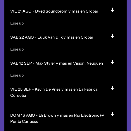
DJ Babatr
(Venezuela)
Chica Granada queda en Mendoza
Thd+n
VIE 21 AGO -
Dyed Soundorom y más en Crobar
Botox Fatal
Cimarron
Line up
Dyed Soundorom
(Francia/Apollonia)
Desde las 23hs.
Momo Trosman
b2b
Gulp
SAB 22 AGO -
Luuk Van Dijk y más en Crobar
Manu Alcacer
Deseo queda en Chorroarin 1040, Ciudad de Buenos Aires
Line up
Desde las 23hs.
Luuk Van Dijk
(Holanda)
Agustín Clark
SAB 12 SEP -
Max Styler y más en Vision, Neuquen
Estilo: house.
Pato Mallet
Mackinnon
Line up
Crobar es Marcelino Freyre s/n, Paseo de La Infanta,
Capoulat
Max Styler
(Estados Unidos)
Palermo, Ciudad de Buenos Aires.
Discip
VIE 25 SEP -
Kevin De Vries y más en La Fabrica,
Desde las 23hs.
Hernalz
Córdoba
Estilo: house.
Desde las 23hs.
Line up
Kevin De Vries
(Alemania/Afterlife)
DOM 16 AGO -
Eli Brown y más en Rio Electronic @
Crobar es Marcelino Freyre s/n, Paseo de La Infanta,
Vision será en Finca La Nonnina, Neuquen.
Punta Carrasco
Palermo, Ciudad de Buenos Aires.
Más a confirmar.