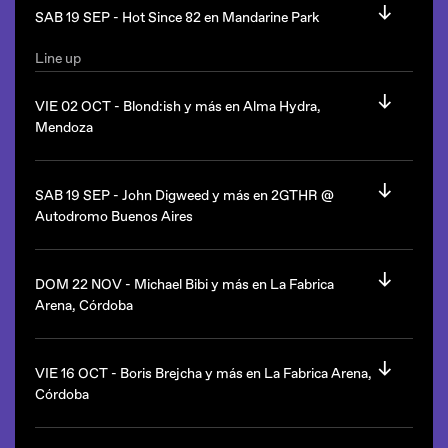
Jxxxo
SAB 19 SEP -
Hot Since 82 en Mandarine Park
Bondaruk
Desde las 23hs.
Line up
Desde las 23hs.
Amerika queda en Gascón 1040, Ciudad de Buenos Aires.
Hot Since 82
(UK)
VIE 02 OCT -
Blond:ish y más en Alma Hydra,
Amerika queda en Gascón 1040, Ciudad de Buenos Aires.
Mandarine queda en el Complejo Punta Carrasco, Av
Mendoza
Costanera y Av Sarmiento, Ciudad de Buenos Aires.
Line up
Blond:ish
(Canadá)
SAB 19 SEP -
John Digweed y más en 2GTHR @
Latente
Autodromo Buenos Aires
Schesta
Dusky Groove
Line up
John Digweed
(UK)
DOM 22 NOV -
Michael Bibi y más en La Fabrica
Alma Hydra queda en Mendoza.
Arena, Córdoba
Desde las 22hs.
Line up
Autódromo de la Ciudad de Buenos Aires, Av General Paz y
Michael Bibi
(UK)
VIE 16 OCT -
Boris Brejcha y más en La Fabrica Arena,
Av. Roca, Ciudad de Buenos Aires.
Córdoba
Desde las 23hs.
Line up