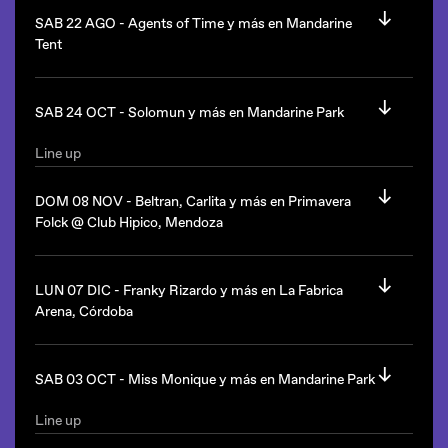
Dennis Cruz
(España)
SAB 22 AGO -
Agents of Time y más en Mandarine
Desde las 21hs.
Michael Bibi
(uk)
Tent
Pawsa
(uk)
Complejo Metropolitano queda en Lamas 610, Rosario,
Line up
Santa Fe
Desde las 22hs.
Agents of Time
(Italia/Afterlife)
SAB 24 OCT -
Solomun y más en Mandarine Park
Arena Norte queda en Nuñez.
Desde las 23:59.
Line up
Solomun
(Alemania/Diynamic)
Mandarine Tent queda en el Complejo Punta Carrasco, Av
DOM 08 NOV -
Beltran, Carlita y más en Primavera
Costanera y Av Sarmiento, Ciudad de Buenos Aires.
Estilo: melodic house.
Folck @ Club Hipico, Mendoza
Mandarine queda en el Complejo Punta Carrasco, Av
Line up
Costanera y Av Sarmiento, Ciudad de Buenos Aires.
Beltran
(Brasil)
LUN 07 DIC -
Franky Rizardo y más en La Fabrica
Carlita
(Italia)
Arena, Córdoba
Nacho Bolognani
b2b
Ludmila Di Pasquale
Rzmd
vs
Chackbeat
Line up
Franky Rizardo
(Holanda)
SAB 03 OCT -
Miss Monique y más en Mandarine Park
Desde las 17hs.
Desde las 23hs.
Line up
Club Hípico Mendoza queda en Complejo Parque San Martín,
Miss Monique
(Ucrania)