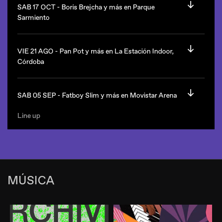
Estilo: tech house.
Boris Brejcha
(Alemania)
SAB 17 OCT -
Boris Brejcha y más en Parque
Sarmiento
La Fabrica queda en Córdoba.
Desde las 23hs.
Line up
Estilo: techno, tech house.
Boris Brejcha
(Alemania)
VIE 21 AGO -
Pan Pot y más en La Estación Indoor,
Ann Clue
Córdoba
La Fabrica queda en Córdoba.
Frieder & Jakob
Line up
Estilo: techno.
Pan Pot
(Alemania)
SAB 05 SEP -
Fatboy Slim y más en Movistar Arena
Victoria Engel
Parque Sarmiento queda en Av. Ricardo Balbín y Av. General
Totto Casasco
Line up
Paz, Ciudad de Buenos Aires.
Fatboy Slim
(uk)
Desde las 23hs.
Desde las 21hs.
La Estación Indoor queda en Malagueño, Córdoba.
Movistar Arena queda en Humboldt 450, Capital Federal.
MÚSICA