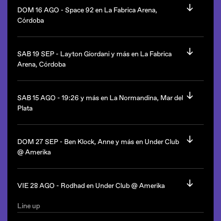
Mendoza.
Estilo: tech house.
DOM 16 AGO -
Space 92 en La Fabrica Arena,
Desde las 23hs.
Córdoba
La Fabrica queda en Córdoba.
Mandarine queda en el Complejo Punta Carrasco, Av
Line up
Costanera y Av Sarmiento, Ciudad de Buenos Aires.
Space 92
(Serbia/Open to close)
SAB 19 SEP -
Layton Giordani y más en La Fabrica
Arena, Córdoba
Desde las 23hs.
Line up
Estilo: tech house.
Layton Giordani
(Italia)
SAB 15 AGO -
19:26 y más en La Normandina, Mar del
Plata
La Fabrica queda en Córdoba.
Desde las 23hs.
Line up
Estilo: tech house.
19:26
(Italia)
DOM 27 SEP -
Ben Klock, Anne y más en Under Club
@ Amerika
La Fabrica queda en Córdoba.
Desde las 23hs.
Line up
La Normandina queda en Playa Grande, Mar del Plata, Pcia.
Ben Klock
(Alemania)
VIE 28 AGO -
Rodhad en Under Club @ Amerika
de Buenos Aires.
Anne
(Grecia)
Setaoc Mass
(Alemania)
Line up
Pampa
Rodhad
(Alemania)