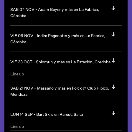
Desde las 22hs.
Line up
Dennis Cruz
(Canadá)
SAB 07 NOV -
Adam Beyer y más en La Fabrica,
The Warehouse queda en Complejo Metropolitano: Lamas
Chinonegro
Córdoba
610, Rosario, Santa Fe
Palomma
Pedrums
Line up
Adam Beyer
(Suecia)
VIE 06 NOV -
Indira Paganotto y más en La Fabrica,
Alma Hydra queda en Mendoza.
Nicolás Taboada
Córdoba
D3fai
Line up
Estilo: techno.
Indira Paganotto
(Italia)
VIE 23 OCT -
Solomun y más en La Estación, Córdoba
Pampa
La Fabrica queda en Ruta E-64, La Calera, Córdoba.
Wendy
Line up
Solomun
(Alemania)
Estilo: psy trance, techno.
SAB 21 NOV -
Massano y más en Folck @ Club Hipico,
Desde las 23hs.
Mendoza
La Fabrica queda en Ruta E-64, La Calera, Córdoba.
La Estación queda en Comuna San Roque, Córdoba Capital.
Line up
Massano
(uk)
LUN 14 SEP -
Bart Skils en Rarest, Salta
Desde las 17hs.
Line up