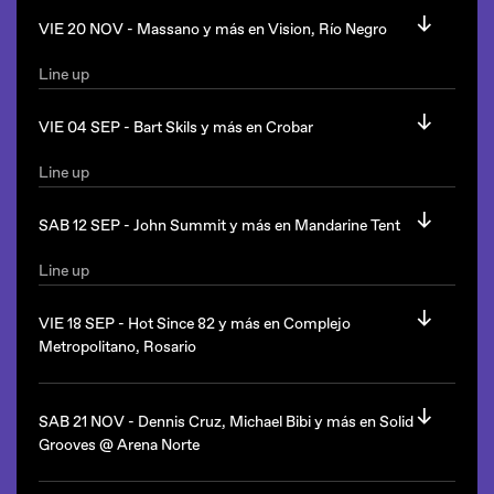
VIE 20 NOV -
Massano y más en Vision, Río Negro
Autodromo queda en Newbery y Garcia, Rosario, Pcia. de
Estilo: melodic house.
Santa Fe
Line up
La Fabrica queda en Ruta E-64, La Calera, Córdoba.
Massano
(UK/Afterlife)
Y más.
VIE 04 SEP -
Bart Skils y más en Crobar
Desde las 23hs.
Line up
Bart Skils
(Holanda/Drumcode)
Vision será en La Masia, Río Negro.
Udolph
SAB 12 SEP -
John Summit y más en Mandarine Tent
Desde las 23:59hs.
Line up
John Summit
(Estados Unidos)
Estilo: techno.
VIE 18 SEP -
Hot Since 82 y más en Complejo
Desde las 23:59.
Metropolitano, Rosario
Crobar es Marcelino Freyre s/n, Paseo de La Infanta,
Palermo, Ciudad de Buenos Aires.
Mandarine Tent queda en el Complejo Punta Carrasco, Av
Line up
Costanera y Av Sarmiento, Ciudad de Buenos Aires.
Hot Since 82
(UK/Knee Deep In Sound)
SAB 21 NOV -
Dennis Cruz, Michael Bibi y más en Solid
Chapa & Castelo
Grooves @ Arena Norte
Cocuns & Rafa Calello
Dewcruz
Line up