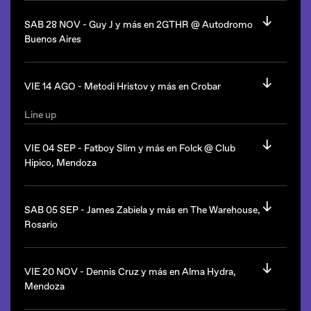
Line up
Desde las 23hs.
Eli Brown
(UK)
SAB 28 NOV -
Guy J y más en 2GTHR @ Autodromo
D3fai
Buenos Aires
La Fabrica queda en Ruta E-64, La Calera, Córdoba.
Celentano
Line up
Desde las 23hs.
Guy J
(Israel)
VIE 14 AGO -
Metodi Hristov y más en Crobar
Estilo: house, tech house.
Desde las 22hs.
Line up
Metodi Hristov
(Bulgaria)
Terrazas del Este es en Avda. Costanera y Sarmiento, Punta
Autódromo de la Ciudad de Buenos Aires, Av General Paz y
Franco Smith
VIE 04 SEP -
Fatboy Slim y más en Folck @ Club
Carrasco, Ciudad de Buenos Aires.
Av. Roca, Ciudad de Buenos Aires.
Martin Kinrus
Hipico, Mendoza
Timir
Vhans
Line up
Fatboy Slim
(UK)
SAB 05 SEP -
James Zabiela y más en The Warehouse,
Desde las 23hs.
Rosario
Desde las 17hs.
Estilo: house.
Line up
Club Hípico Mendoza queda en Complejo Parque San Martín,
James Zabiela
(UK)
VIE 20 NOV -
Dennis Cruz y más en Alma Hydra,
Crobar es Marcelino Freyre s/n, Paseo de La Infanta,
Mendoza.
John Cosani
Mendoza
Palermo, Ciudad de Buenos Aires.