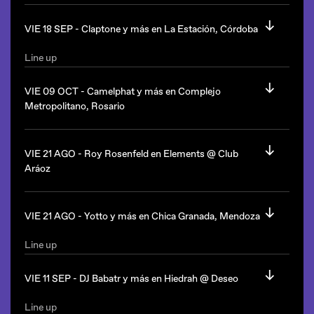
VIE 18 SEP -
Claptone y más en La Estación, Córdoba
Line up
Claptone
(Alemania/Defected)
Crusy
VIE 09 OCT -
Camelphat y más en Complejo
Lolu Menayed
Metropolitano, Rosario
Diego San Diego
Ariel Zurita
Line up
Camelphat
(UK/Afterlife)
VIE 21 AGO -
Roy Rosenfeld en Elements @ Club
Desde las 23hs.
Aráoz
Desde las 23hs.
La Estación queda en Comuna San Roque, Córdoba Capital.
Line up
Complejo Metropolitano queda en Lamas 610, Rosario,
Roy Rosenfeld
(Israel)
VIE 21 AGO -
Yotto y más en Chica Granada, Mendoza
Santa Fe
Desde las 23hs.
Line up
Yotto
(Finlandia/Anjunadeep)
Club Araoz queda en Araoz 2424, Capital Federal.
Birdd
VIE 11 SEP -
DJ Babatr y más en Hiedrah @ Deseo
Desde las 23hs.
Line up