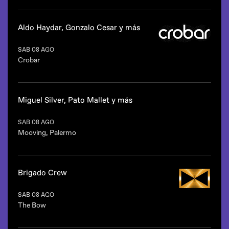
Line up
Max Styler
(Estados Unidos)
Zagitar
Aldo Haydar, Gonzalo Cesar y más
Desde las 23hs.
SAB 08 AGO
Crobar
Palacio Alsina queda en Alsina 940,
Line up
Ciudad de Buenos Aires.
Aldo Haydar
Gonzalo Cesar
Miguel Silver, Pato Mallet y más
Cesar Corvalan
Danilo Ferraz
SAB 08 AGO
Mooving, Palermo
Desde las 19hs.
Line up
Miguel Silver
Estilo: house.
Pato Mallet
Brigado Crew
Soffie Bueno
Crobar es Marcelino Freyre s/n, Paseo de
Mica Virtuoso
La Infanta, Palermo, Ciudad de Buenos
SAB 08 AGO
Herman Werber
Aires.
The Bow
Nico Rademakers
Line up