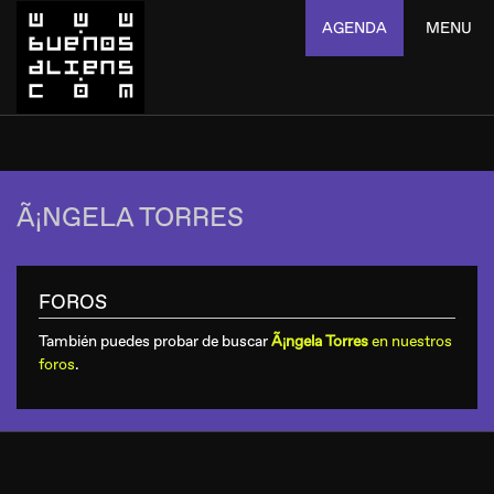
AGENDA
MENU
Ã¡NGELA TORRES
FOROS
También puedes probar de buscar
Ã¡ngela Torres
en nuestros
foros
.