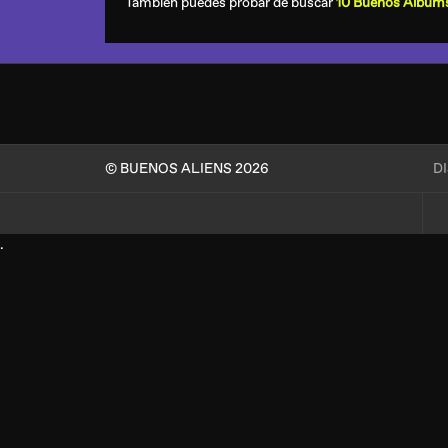
También puedes probar de buscar
10 Buenos Album
© BUENOS ALIENS 2026
D
.