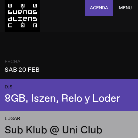
AGENDA
MENU
FECHA
SAB 20 FEB
DJS
8GB, Iszen, Relo y Loder
LUGAR
Sub Klub @ Uni Club