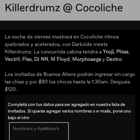
Killerdrumz @ Cocoliche
La noche de viernes mostrará en Cocoliche ritmos
quebrados y acelerados, con Darkzide meets
Killerdrumz. La concurrida cabina tendrá a
Ynoji
,
Phias
,
Vectril
,
Flax
,
DJ NN
,
M Floyd
,
Morphoaega
y
Dextro
.
Los invitados de Buenos Aliens podrán ingresar sin cargo
las chias y por $80 los chicos hasta la 1:30am. Después
$120.
Completá con tus datos para ser agregado en nuestra lista de
invitados. Si querés agregar varios nombres o e-mails, poné uno
bajo el otro