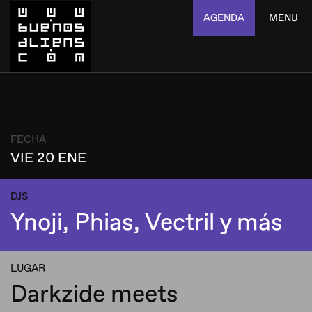
AGENDA
MENU
FECHA
VIE 20 ENE
DJS
Ynoji, Phias, Vectril y más
LUGAR
Darkzide meets