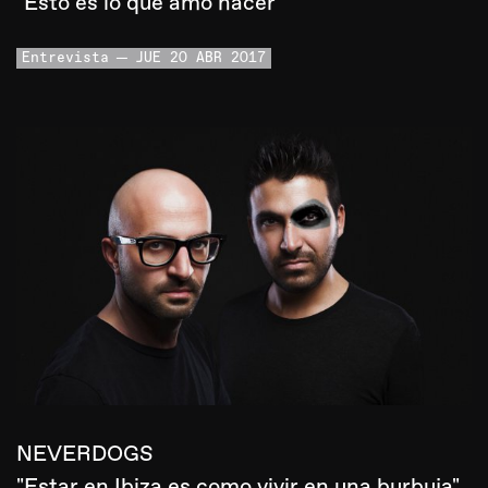
"Esto es lo que amo hacer"
Entrevista
JUE 20 ABR 2017
NEVERDOGS
"Estar en Ibiza es como vivir en una burbuja"