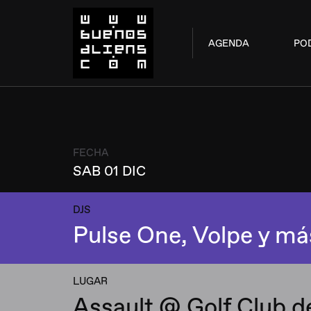
AGENDA
PO
FECHA
SAB 01 DIC
DJS
Pulse One, Volpe y má
LUGAR
Assault @ Golf Club d