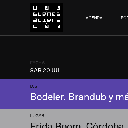
AGENDA
PO
FECHA
SAB 20 JUL
DJS
Bodeler, Brandub y m
LUGAR
Frida Room, Córdoba