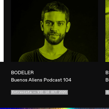
BODELER
B
Buenos Aliens Podcast 104
B
Entrevista
VIE 16 OCT 2020
E