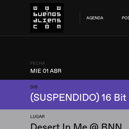
AGENDA
PO
FECHA
MIE 01 ABR
DJS
(SUSPENDIDO) 16 Bit 
LUGAR
Desert In Me @ BNN