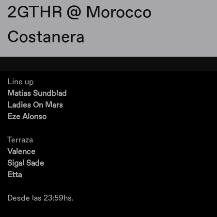
2GTHR @ Morocco
Costanera
Line up
Matías Sundblad
Ladies On Mars
Eze Alonso
Terraza
Valence
Sigal Sade
Etta
Desde las 23:59hs.