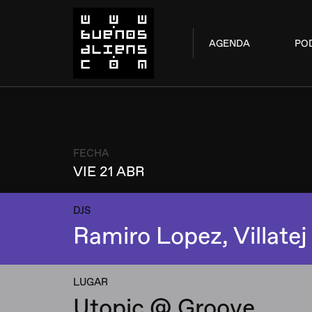
AGENDA
PO
FECHA
VIE 21 ABR
DJS
Ramiro Lopez, Villatej
LUGAR
Utopic @ Groove