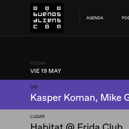
AGENDA
PO
FECHA
VIE 19 MAY
DJS
Kasper Koman, Mike G
LUGAR
Habitat @ Frida Club