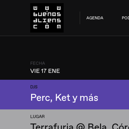
AGENDA
PO
FECHA
VIE 17 ENE
DJS
Perc, Ket y más
LUGAR
Terrafuria @ Bela, Có