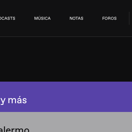
DCASTS
MÚSICA
NOTAS
FOROS
 y más
alermo