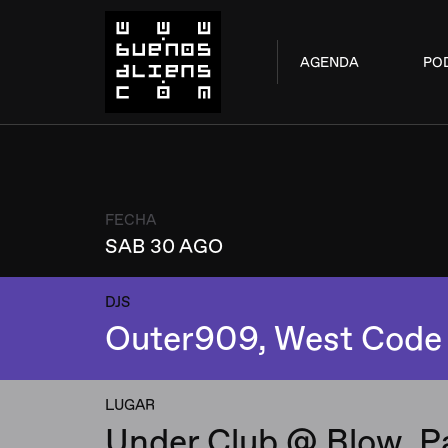
AGENDA
PO
FECHA
SAB 30 AGO
DJS
Outer909, West Code
LUGAR
Under Club @ Blow, P