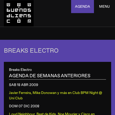
AGENDA
MENU
BREAKS ELECTRO
Breaks Electro
AGENDA DE SEMANAS ANTERIORES
SAB 18 ABR
2009
Javier Ferreira, Mike Donowan y más
en
Club BPM Night @
Uni Club
DOM 07 DIC
2008
Loud Neighbour, Beat de Kids, Noe Mourier y Cisco
en