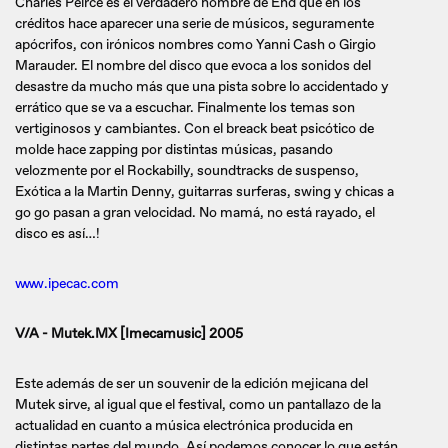
Charles Peirce es el verdadero nombre de End que en los
créditos hace aparecer una serie de músicos, seguramente
apócrifos, con irónicos nombres como Yanni Cash o Girgio
Marauder. El nombre del disco que evoca a los sonidos del
desastre da mucho más que una pista sobre lo accidentado y
errático que se va a escuchar. Finalmente los temas son
vertiginosos y cambiantes. Con el breack beat psicótico de
molde hace zapping por distintas músicas, pasando
velozmente por el Rockabilly, soundtracks de suspenso,
Exótica a la Martin Denny, guitarras surferas, swing y chicas a
go go pasan a gran velocidad. No mamá, no está rayado, el
disco es así…!
www.ipecac.com
V/A - Mutek.MX [Imecamusic] 2005
Este además de ser un souvenir de la edición mejicana del
Mutek sirve, al igual que el festival, como un pantallazo de la
actualidad en cuanto a música electrónica producida en
distintas partes del mundo. Así podemos conocer lo que están