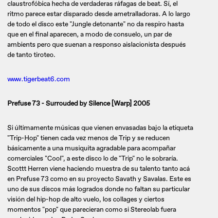
claustrofóbica hecha de verdaderas ráfagas de beat. Sí, el
ritmo parece estar disparado desde ametralladoras. A lo largo
de todo el disco este "Jungle detonante" no da respiro hasta
que en el final aparecen, a modo de consuelo, un par de
ambients pero que suenan a responso aislacionista después
de tanto tiroteo.
www.tigerbeat6.com
Prefuse 73 - Surrouded by Silence [Warp] 2005
Si últimamente músicas que vienen envasadas bajo la etiqueta
"Trip-Hop" tienen cada vez menos de Trip y se reducen
básicamente a una musiquita agradable para acompañar
comerciales "Cool", a este disco lo de "Trip" no le sobraría.
Scottt Herren viene haciendo muestra de su talento tanto acá
en Prefuse 73 como en su proyecto Savath y Savalas. Este es
uno de sus discos más logrados donde no faltan su particular
visión del hip-hop de alto vuelo, los collages y ciertos
momentos "pop" que parecieran como si Stereolab fuera