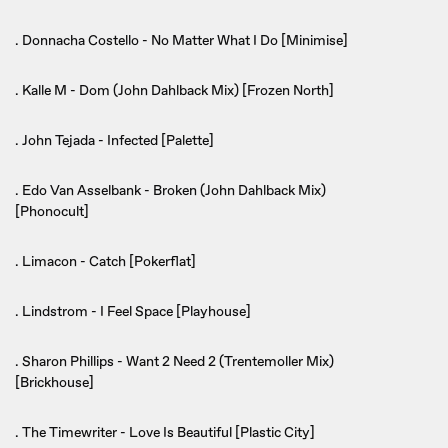
. Donnacha Costello - No Matter What I Do [Minimise]
. Kalle M - Dom (John Dahlback Mix) [Frozen North]
. John Tejada - Infected [Palette]
. Edo Van Asselbank - Broken (John Dahlback Mix)
[Phonocult]
. Limacon - Catch [Pokerflat]
. Lindstrom - I Feel Space [Playhouse]
. Sharon Phillips - Want 2 Need 2 (Trentemoller Mix)
[Brickhouse]
. The Timewriter - Love Is Beautiful [Plastic City]