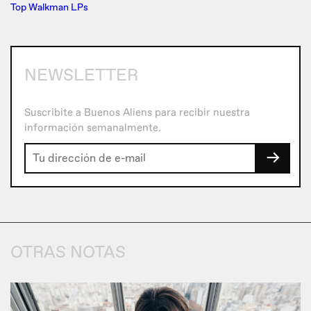
Top Walkman LPs
NEWSLETTER
Suscribite a Buenos Aliens para recibir nuestra
información semanalmente.
→
OTRAS NOTAS