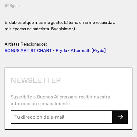
JP Sgalia
El dub es el que más me gustó. El tema en sí me recuerda a
mis épocas de baterista. Buenísimo :)
Artistas Relacionados:
BONUS ARTIST CHART
-
Pryda - Aftermath [Pryda]
NEWSLETTER
Suscribite a Buenos Aliens para recibir nuestra
información semanalmente.
→