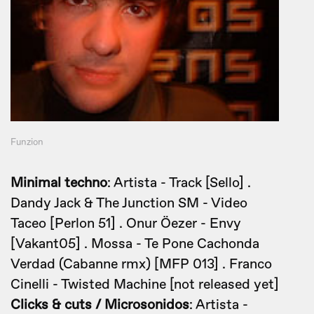
Funzion
Minimal techno
: Artista - Track [Sello] .
Dandy Jack & The Junction SM - Video
Taceo [Perlon 51] . Onur Öezer - Envy
[Vakant05] . Mossa - Te Pone Cachonda
Verdad (Cabanne rmx) [MFP 013] . Franco
Cinelli - Twisted Machine [not released yet]
Clicks & cuts / Microsonidos
: Artista -