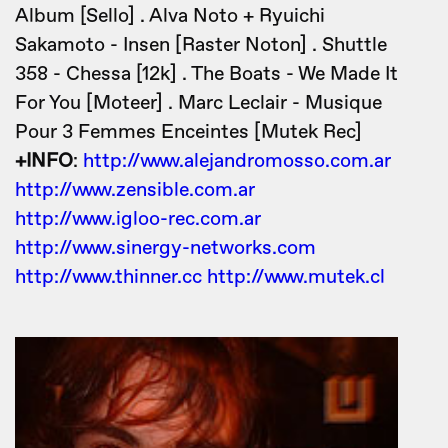
Album [Sello] . Alva Noto + Ryuichi
Sakamoto - Insen [Raster Noton] . Shuttle
358 - Chessa [12k] . The Boats - We Made It
For You [Moteer] . Marc Leclair - Musique
Pour 3 Femmes Enceintes [Mutek Rec]
+INFO
:
http://www.alejandromosso.com.ar
http://www.zensible.com.ar
http://www.igloo-rec.com.ar
http://www.sinergy-networks.com
http://www.thinner.cc
http://www.mutek.cl