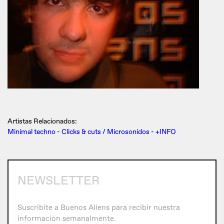
Artistas Relacionados:
Minimal techno
-
Clicks & cuts / Microsonidos
-
+INFO
NEWSLETTER
Suscribite a Buenos Aliens para recibir nuestra
información semanalmente.