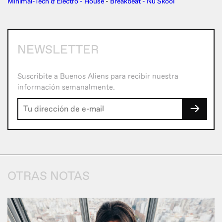
Minimal-Tech & Electro - House
-
Breakbeat - Nu Skool
NEWSLETTER
Suscribite a Buenos Aliens para recibir nuestra
información semanalmente.
→
OTRAS NOTAS