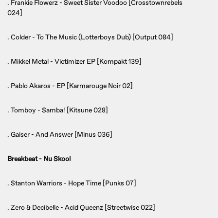
. Frankie Flowerz - Sweet Sister Voodoo [Crosstownrebels
024]
. Colder - To The Music (Lotterboys Dub) [Output 084]
. Mikkel Metal - Victimizer EP [Kompakt 139]
. Pablo Akaros - EP [Karmarouge Noir 02]
. Tomboy - Samba! [Kitsune 028]
. Gaiser - And Answer [Minus 036]
Breakbeat - Nu Skool
. Stanton Warriors - Hope Time [Punks 07]
. Zero & Decibelle - Acid Queenz [Streetwise 022]