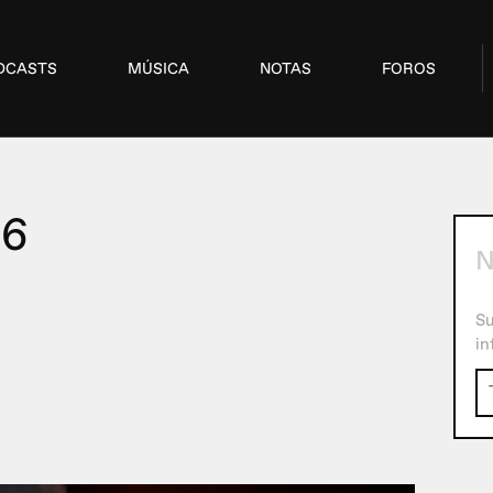
DCASTS
MÚSICA
NOTAS
FOROS
06
N
Su
in