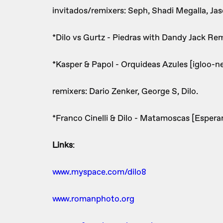
invitados/remixers: Seph, Shadi Megalla, Jas
*Dilo vs Gurtz - Piedras with Dandy Jack Re
*Kasper & Papol - Orquideas Azules [igloo-n
remixers: Dario Zenker, George S, Dilo.
*Franco Cinelli & Dilo - Matamoscas [Esperan
Links
:
www.myspace.com/dilo8
www.romanphoto.org