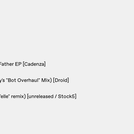
 Father EP [Cadenza]
's "Bot Overhaul" Mix) [Droid]
elle" remix) [unreleased / Stock5]