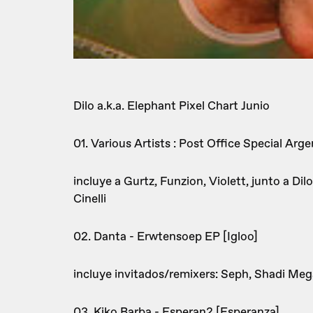
Dilo a.k.a. Elephant Pixel Chart Junio
01. Various Artists : Post Office Special Ar
incluye a Gurtz, Funzion, Violett, junto a Dil
Cinelli
02. Danta - Erwtensoep EP [Igloo]
incluye invitados/remixers: Seph, Shadi Mega
03. Kiko Barba - Esperan2 [Esperanza]