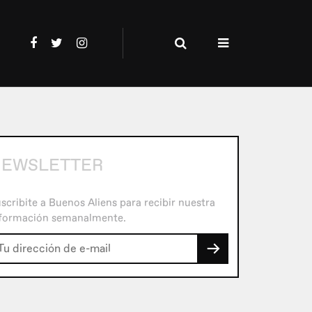
EWSLETTER
scribite a Buenos Aliens para recibir nuestra
formación semanalmente.
→