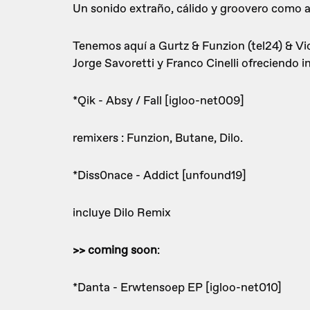
Un sonido extraño, cálido y groovero como
Tenemos aquí a Gurtz & Funzion (tel24) & Viol
Jorge Savoretti y Franco Cinelli ofreciendo i
*Qik - Absy / Fall [igloo-net009]
remixers : Funzion, Butane, Dilo.
*Diss0nace - Addict [unfound19]
incluye Dilo Remix
>> coming soon
:
*Danta - Erwtensoep EP [igloo-net010]