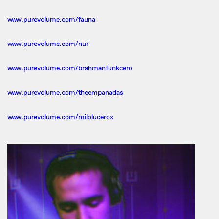
www.purevolume.com/fauna
www.purevolume.com/nur
www.purevolume.com/brahmanfunkcero
www.purevolume.com/theempanadas
www.purevolume.com/milolucerox