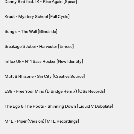
Danny Bird feat. IK - Rise Again [Spear]
Krust - Mystery School [Full Cycle]
Bungle - The Wall [Blindside]
Breakage & Jubei - Harvester [Emcee]
Influx Uk - Nº 1 Bass Rocker [New Identity]
Mutt & Rhizone - Sin City [Creative Source]
ES9 - Free Your Mind (D Bridge Remix) [O6s Records]
The Ego & The Roots - Shinning Down [Liquid V Dubplate]
Mr L - Piper (Version) [Mr L Recordings]