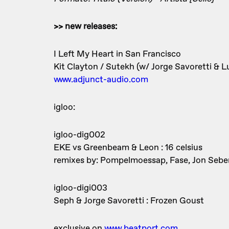
>> new releases:
I Left My Heart in San Francisco
Kit Clayton / Sutekh (w/ Jorge Savoretti & L
www.adjunct-audio.com
igloo:
igloo-dig002
EKE vs Greenbeam & Leon : 16 celsius
remixes by: Pompelmoessap, Fase, Jon Seber,
igloo-digi003
Seph & Jorge Savoretti : Frozen Goust
exclusive on
www.beatport.com