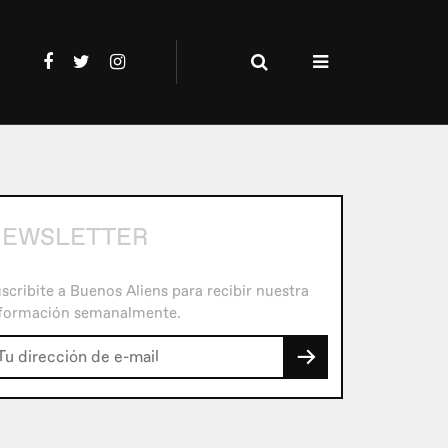
EWSLETTER
scribite a Buenos Aliens para recibir nuestra
formación semanalmente.
→