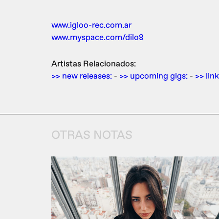
www.igloo-rec.com.ar
www.myspace.com/dilo8
Artistas Relacionados:
>> new releases:
-
>> upcoming gigs:
-
>> link
OTRAS NOTAS