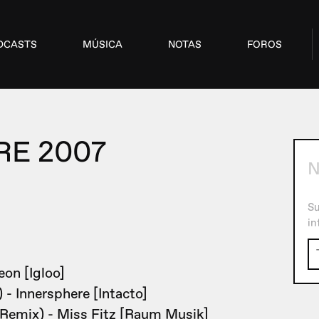
DCASTS
MÚSICA
NOTAS
FOROS
RE 2007
N
Su
in
eon [Igloo]
 - Innersphere [Intacto]
 Remix) - Miss Fitz [Raum Musik]