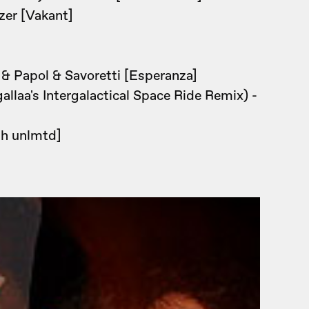
zer [Vakant]
& Papol & Savoretti [Esperanza]
laa's Intergalactical Space Ride Remix) -
gh unlmtd]