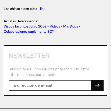
Las chicas piden pista -
link
Artistas Relacionados:
Discos favoritos Junio 2008
-
Videos
-
Mis Sitios
-
Colaboraciones suplemento SOY
NEWSLETTER
Suscribite a Buenos Aliens para recibir nuestra
información semanalmente.
→