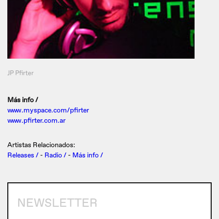
JP Pfirter
Más info /
www.myspace.com/pfirter
www.pfirter.com.ar
Artistas Relacionados:
Releases /
-
Radio /
-
Más info /
NEWSLETTER