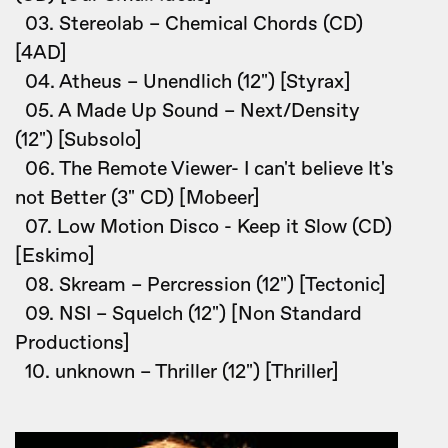
03. Stereolab – Chemical Chords (CD)
[4AD]
04. Atheus – Unendlich (12") [Styrax]
05. A Made Up Sound – Next/Density
(12") [Subsolo]
06. The Remote Viewer- I can't believe It's
not Better (3" CD) [Mobeer]
07. Low Motion Disco - Keep it Slow (CD)
[Eskimo]
08. Skream – Percression (12") [Tectonic]
09. NSI – Squelch (12") [Non Standard
Productions]
10. unknown – Thriller (12") [Thriller]