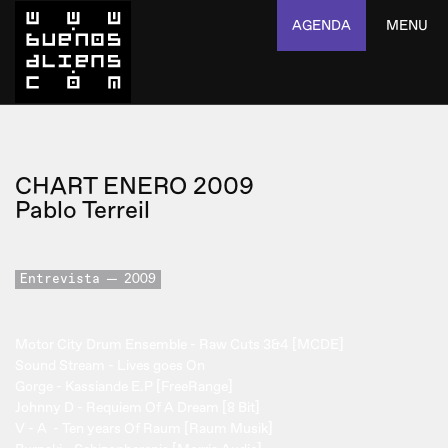
AGENDA
MENU
CHART ENERO 2009
Pablo Terreil
Entrevista
2009
Motor City Drum Ensemble - Raw Cuts 3&4 [MCDE]
Sound Stream - Lives goes On
Gorge - Kassiande E.P [FreeRange]
Johnny D - Requiem Of A Dream [8 Bit]
V - A - Ten years Of Raum [Raum Musik]