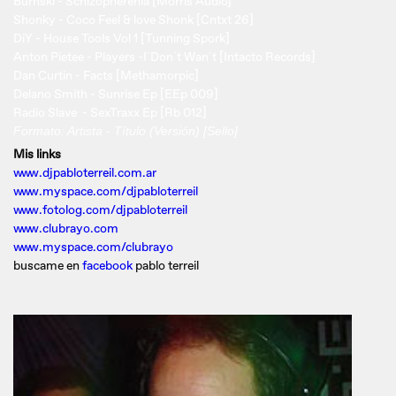
Burnski - Schizopherenia [Morris Audio]
Shonky - Coco Feel & love Shonk [Cntxt 26]
DiY - House Tools Vol 1 [Tunning Spork]
Anton Pietee - Players -I´Don´t Wan´t [Intacto Records]
Dan Curtin - Facts [Methamorpic]
Delano Smith - Sunrise Ep [EEp 009]
Radio Slave - SexTraxx Ep [Rb 012]
Formato: Artista - Título (Versión) [Sello]
Mis links
www.djpabloterreil.com.ar
www.myspace.com/djpabloterreil
www.fotolog.com/djpabloterreil
www.clubrayo.com
www.myspace.com/clubrayo
buscame en
facebook
pablo terreil