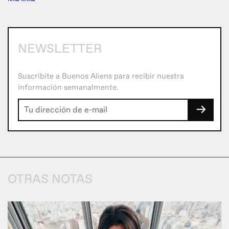
NEWSLETTER
Suscribite a Buenos Aliens para recibir nuestra
información semanalmente.
→
OTRAS NOTAS