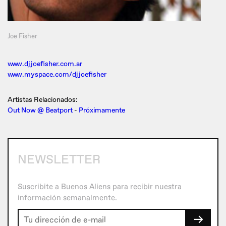
Joe Fisher
www.djjoefisher.com.ar
www.myspace.com/djjoefisher
Artistas Relacionados:
Out Now @ Beatport
-
Próximamente
NEWSLETTER
Suscribite a Buenos Aliens para recibir nuestra
información semanalmente.
→