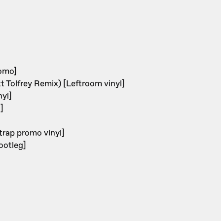
romo]
Tolfrey Remix) [Leftroom vinyl]
nyl]
]
rap promo vinyl]
ootleg]