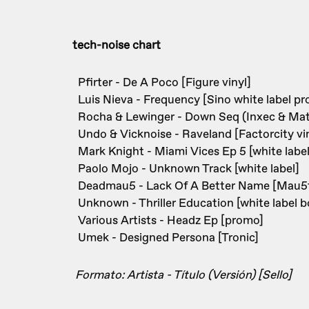
tech-noise chart
Pfirter - De A Poco [Figure vinyl]
Luis Nieva - Frequency [Sino white label p
Rocha & Lewinger - Down Seq (Inxec & Matt 
Undo & Vicknoise - Raveland [Factorcity vi
Mark Knight - Miami Vices Ep 5 [white label
Paolo Mojo - Unknown Track [white label]
Deadmau5 - Lack Of A Better Name [Mau5t
Unknown - Thriller Education [white label b
Various Artists - Headz Ep [promo]
Umek - Designed Persona [Tronic]
Formato: Artista - Título (Versión) [Sello]