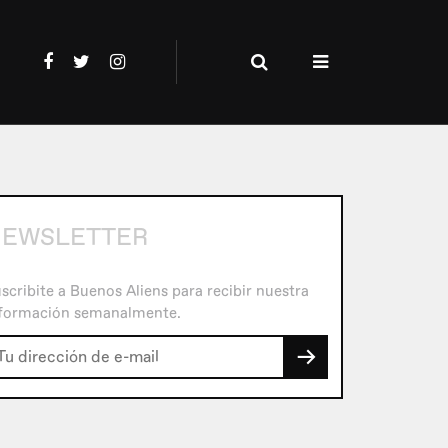
EWSLETTER
scribite a Buenos Aliens para recibir nuestra
formación semanalmente.
→