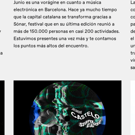
Junio es una vorágine en cuanto a música
La
electrónica en Barcelona. Hace ya mucho tiempo
co
que la capital catalana se transforma gracias a
c
Sónar, festival que en su última edición reunió a
pa
y
más de 150.000 personas en casi 200 actividades.
de
Estuvimos presentes una vez más y te contamos
el
los puntos más altos del encuentro.
un
 a
tr
ví
sa