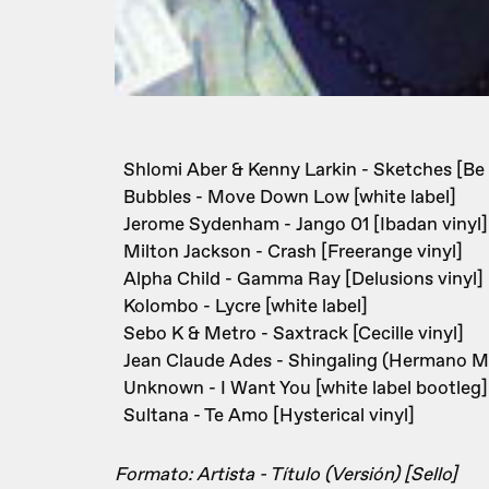
Shlomi Aber & Kenny Larkin - Sketches [Be 
Bubbles - Move Down Low [white label]
Jerome Sydenham - Jango 01 [Ibadan vinyl]
Milton Jackson - Crash [Freerange vinyl]
Alpha Child - Gamma Ray [Delusions vinyl]
Kolombo - Lycre [white label]
Sebo K & Metro - Saxtrack [Cecille vinyl]
Jean Claude Ades - Shingaling (Hermano Mix
Unknown - I Want You [white label bootleg]
Sultana - Te Amo [Hysterical vinyl]
Formato: Artista - Título (Versión) [Sello]