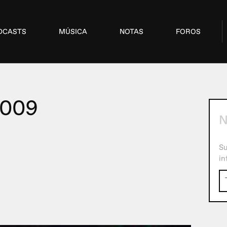
DCASTS
MÚSICA
NOTAS
FOROS
2009
N
Su
in