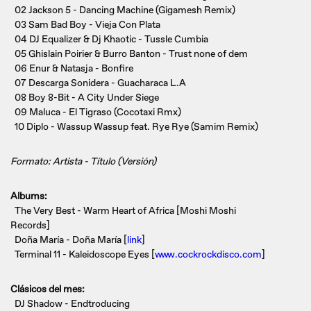
02 Jackson 5 - Dancing Machine (Gigamesh Remix)
03 Sam Bad Boy - Vieja Con Plata
04 DJ Equalizer & Dj Khaotic - Tussle Cumbia
05 Ghislain Poirier & Burro Banton - Trust none of dem
06 Enur & Natasja - Bonfire
07 Descarga Sonidera - Guacharaca L.A
08 Boy 8-Bit - A City Under Siege
09 Maluca - El Tigraso (Cocotaxi Rmx)
10 Diplo - Wassup Wassup feat. Rye Rye (Samim Remix)
Formato: Artista - Título (Versión)
Albums:
The Very Best - Warm Heart of Africa [Moshi Moshi
Records]
Doña María - Doña María [
link
]
Terminal 11 - Kaleidoscope Eyes [
www.cockrockdisco.com
]
Clásicos del mes:
DJ Shadow - Endtroducing