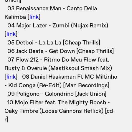
Union]
03 Renaissance Man - Canto Della
Kalimba [
link
]
04 Major Lazer - Zumbi (Nujax Remix)
[
link
]
05 Detboi - La La La [Cheap Thrills]
06 Jack Beats - Get Down [Cheap Thrills]
07 Flow 212 - Ritmo Do Meu Flow feat.
Rusty & Overule (Mastiksoul Smash Mix)
[
link
] 08 Daniel Haaksman Ft MC Miltinho
- Kid Conga (Re-Edit) [Man Recordings]
09 Poligono - Golondrino [Jack Union]
10 Mojo Filter feat. The Mighty Boosh -
Oaky Timbre (Loose Cannons Reflick) [cd-
r]