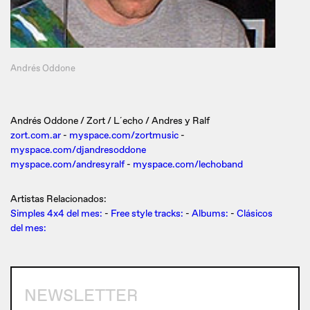
Andrés Oddone
Andrés Oddone / Zort / L´echo / Andres y Ralf
zort.com.ar
-
myspace.com/zortmusic
-
myspace.com/djandresoddone
myspace.com/andresyralf
-
myspace.com/lechoband
Artistas Relacionados:
Simples 4x4 del mes:
-
Free style tracks:
-
Albums:
-
Clásicos
del mes:
NEWSLETTER