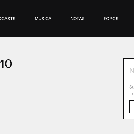
DCASTS
MÚSICA
NOTAS
FOROS
10
N
Su
in