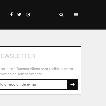
EWSLETTER
scribite a Buenos Aliens para recibir nuestra
formación semanalmente.
→