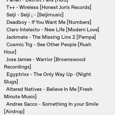
Pariah - Detroit Falls [R&S]
T++ - Wireless [Honest Jon's Records]
Seiji - Seiji ¡ - [Seijimusic]
Deadboy - If You Want Me [Numbers]
Claro Intelecto - New Life [Modern Love]
Jackmate - The Missing Linx 2 [Pampa]
Cosmic Trg - See Other People [Rush
Hour]
Jose James - Warrior [Brownswood
Recordings]
Egyptrixx - The Only Way Up -(Night
Slugs]
Altered Natives - Believe In Me [Fresh
Minute Music]
Andres Sacco - Something In your Smile
[Airdrop]