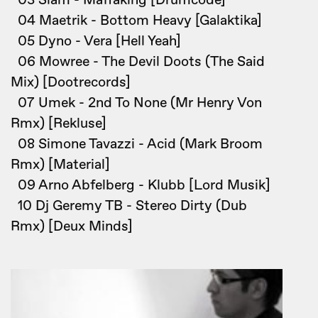
03 Slam - Maffaking [Drumcode]
04 Maetrik - Bottom Heavy [Galaktika]
05 Dyno - Vera [Hell Yeah]
06 Mowree - The Devil Doots (The Said
Mix) [Dootrecords]
07 Umek - 2nd To None (Mr Henry Von
Rmx) [Rekluse]
08 Simone Tavazzi - Acid (Mark Broom
Rmx) [Material]
09 Arno Abfelberg - Klubb [Lord Musik]
10 Dj Geremy TB - Stereo Dirty (Dub
Rmx) [Deux Minds]