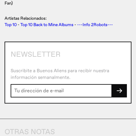
Fan)
Artistas Relacionados:
Top 10
-
Top 10 Back to Mine Albums
-
---Info 2Robots---
NEWSLETTER
Suscribite a Buenos Aliens para recibir nuestra
información semanalmente.
→
OTRAS NOTAS