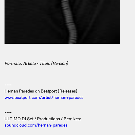
Formato: Artista - Título (Versión)
----
Hernan Paredes on Beatport (Releases)
www.beatport.com/artist/hernan+paredes
----
ULTIMO DJ Set / Productions / Remixes:
soundcloud.com/hernan-paredes